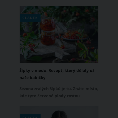
pomocníkem pro jejich zdraví je. I přes
své „kubánské“ jméno se jedná o
bylinku pocházející z jihovýchodní
ČLÁNEK
Afriky. K čemu všemu vám tahle
rostlina poslouží?
Šípky v medu: Recept, který dělaly už
naše babičky
Sezona zralých šípků je tu. Znáte místo,
kde tyto červené plody rostou
uprostřed čisté přírody? V tom případě
neváhejte a nasbírejte si je. Zpracovat
šípky totiž můžete na spoustu způsobů.
ČLÁNEK