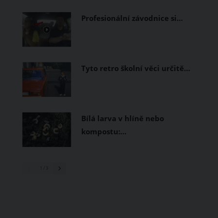
prodyšné tkaniny a volnější střihy.
Profesionální závodnice si…
Tyto retro školní věci určitě…
Bílá larva v hlíně nebo
kompostu:…
1
/ 3