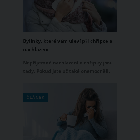
nachlazení, uvolnění hlenů či snížení
zvýšené teploty.
Bylinky, které vám uleví při chřipce a
nachlazení
Nepříjemné nachlazení a chřipky jsou
tady. Pokud jste už také onemocněli,
nemusíte do sebe cpát jednu pilulku za
druhou. Naopak zkuste se léčit přírodní
cestou. Při nachlazení a chřipce vám
ČLÁNEK
jednoznačně pomohou některé druhy
bylinek, které mají doslova zázračnou
moc.