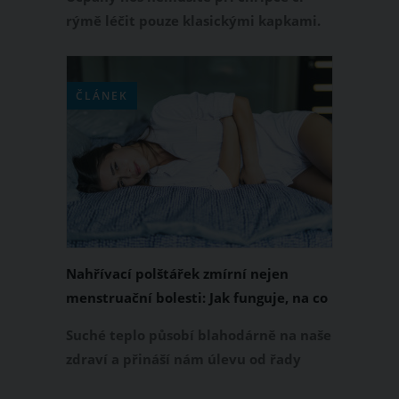
rýmě léčit pouze klasickými kapkami.
Chcete-li propláchnout nosní sliznici,
dejte na alternativní řešení a
vyzkoušejte metodu konvičkování.
ČLÁNEK
Proplachování nosu konvičkou
naplněnou roztokem vody a soli má
stejný účinek jako nosní kapky. Tato
metoda je ale šetrnější k našemu
zdraví a navíc na ní nevzniká závislost.
Nahřívací polštářek zmírní nejen
menstruační bolesti: Jak funguje, na co
pomáhá a čím jej naplnit
Suché teplo působí blahodárně na naše
zdraví a přináší nám úlevu od řady
bolestí. Právě proto není od věci, když