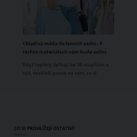
Chladivá móda do letních veder. V
těchto materiálech vám bude velmi
příjemně
Když teploty šplhají ke 30 stupňům a
výš, nezáleží pouze na tom, co si
obléknete, ale také z čeho je oblečení
ušité. Některé materiály totiž zadržují
teplo a pot, jiné naopak nechají
pokožku dýchat a pomohou vám
zvládnout i opravdu horké dny.
Základem letního šatníku by proto
CO SI PROHLÍŽEJÍ OSTATNÍ?
měly být přírodní nebo funkční