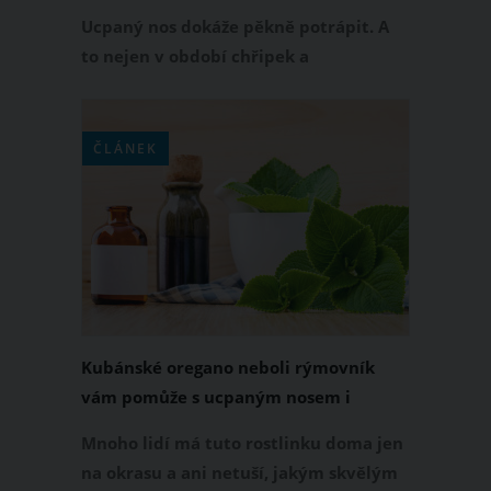
Ucpaný nos dokáže pěkně potrápit. A
to nejen v období chřipek a
respiračních onemocnění, ale i v
průběhu celého roku. Jestli si chcete od
ucpaného nosu ulevit a opět se
ČLÁNEK
pořádně nadechnout, nemusíte hned
sáhnout po kapkách do nosu. Svůj
ucpaný nos zkuste uvolnit i jinak.
Kubánské oregano neboli rýmovník
vám pomůže s ucpaným nosem i
kašlem
Mnoho lidí má tuto rostlinku doma jen
na okrasu a ani netuší, jakým skvělým