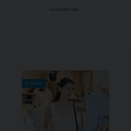
budete mít doma nahřívací polštářek,
(12) NAČÍST VÍCE
který si můžete jak koupit, tak vyrobit.
Prozradíme vám, jak nahřívací
polštářek funguje, od jakých bolestí
vám uleví a čím vším jej můžete
naplnit.
ČLÁNEK