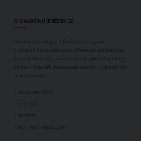
O MAGAZÍNU JENŽENY.CZ
Internetový magazín JenŽeny.cz je první,
skutečně komunitní web influencer pro ženy na
českém trhu. Na jeho obsahu se aktivně podílejí i
samotní čtenáři. Denně web navštíví více než 200
tisíc uživatelů.
PODMÍNKY UŽITÍ
PRESSKIT
INZERCE
KONTAKTNÍ FORMULÁŘ