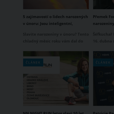
5 zajímavostí o lidech narozených
Přemek Fore
v únoru: Jsou inteligentní,
narozeniny
vyrovnaní a kreativní
Burešová j
Slavíte narozeniny v únoru? Tento
Šéfkuchař 
oslavou
chladný měsíc roku vám dal do
16. dubna 
vínku hned několik výjimečných
velkém sty
vlastností. Podíváme se blíže, jací
partnerky 
jsou lidé narození v únoru a
pro něj na
ČLÁNEK
ČLÁNEK
jakými vlastnostmi se mohou
nádherné 
konkrétně pochlubit.
tajné naro
konkrétně 
sdílela na
NN NIGHT RUN letos slaví 10 let.
Patricie Pa