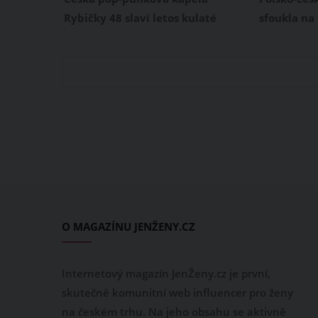
Rybičky 48 slaví letos kulaté
sfoukla na
jubileum. Tato hudební partička
pátek 12. s
založená v roce 2002 sfoukává již
svém Inst
20 svíček na dortu a u této
poděkoval
příležitosti si pro své fanoušky
příznivcům
připravila opravdovou lahůdku.
zpěvačka s
Jde o velkolepý koncert v pražské
tom, jak pr
O2 areně, který se uskuteční ve
svého život
čtvrtek 20. října 2022.
dvě desky, 
O MAGAZÍNU JENŽENY.CZ
Internetový magazín JenŽeny.cz je první,
skutečně komunitní web influencer pro ženy
na českém trhu. Na jeho obsahu se aktivně