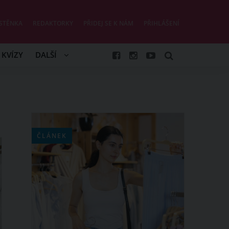
STĚNKA
REDAKTORKY
PŘIDEJ SE K NÁM
PŘIHLÁŠENÍ
KVÍZY
DALŠÍ
ČLÁNEK