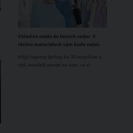
Chladivá móda do letních veder. V
těchto materiálech vám bude velmi
příjemně
Když teploty šplhají ke 30 stupňům a
výš, nezáleží pouze na tom, co si
ů
obléknete, ale také z čeho je oblečení
ušité. Některé materiály totiž zadržují
teplo a pot, jiné naopak nechají
pokožku dýchat a pomohou vám
h
zvládnout i opravdu horké dny.
Základem letního šatníku by proto
měly být přírodní nebo funkční
prodyšné tkaniny a volnější střihy.