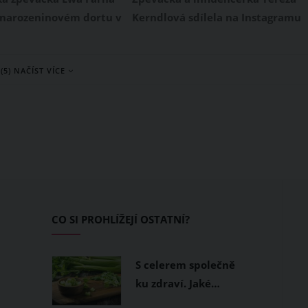
 narozeninovém dortu v
Kerndlová sdílela na Instagramu
rpna již 29 svíček. Na
video, ve kterém popřála svému
agramu následně
tátovi Laďovi Kerndlovi krásné
(5) NAČÍST VÍCE
a všem svým
narozeniny. Ve videu se zároveň
 za přání. Talentovaná
odvážně předvedla bez make-upu
e rovněž rozepsala o
Nutno podotknout, že Tereza
ožila poslední rok
Kerndlová i bez nánosu líčidel
a. Zvládla totiž nejen
vypadá skvěle. Ostatně, posuďte
ale i porod.
sami.
CO SI PROHLÍŽEJÍ OSTATNÍ?
S celerem společně
ku zdraví. Jaké…