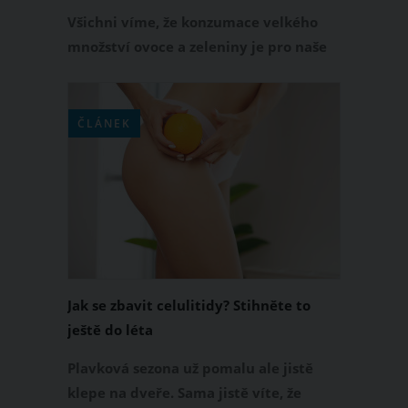
Všichni víme, že konzumace velkého
množství ovoce a zeleniny je pro naše
celkové zdraví velmi prospěšná, ale
věděli jste, že se tyto potraviny také
podílí na tom, jak vypadá naše
ČLÁNEK
pokožka? A věděli jste také i to, že
některé druhy ovoce jsou pro naši pleť
obzvláště šetrné a vhodné?
Jak se zbavit celulitidy? Stihněte to
ještě do léta
Plavková sezona už pomalu ale jistě
klepe na dveře. Sama jistě víte, že