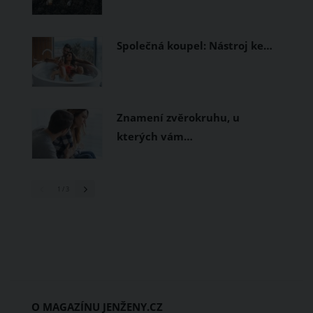
Společná koupel: Nástroj ke…
Znamení zvěrokruhu, u
kterých vám…
1
/ 3
O MAGAZÍNU JENŽENY.CZ