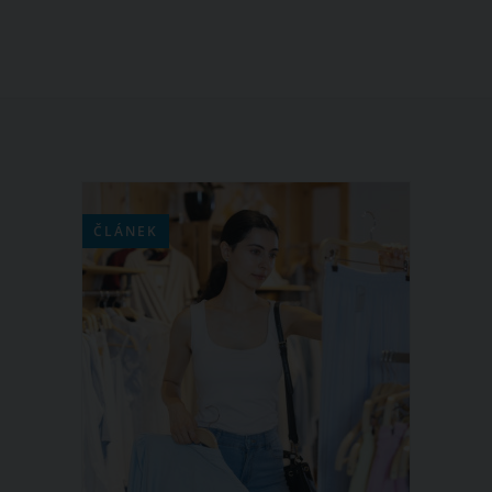
čajový pytlík rozhodně nepatří do koše.
Můžete jej využít i dále. A to v péči o
své tělo a vlasy nebo jako úklidový
prostředek. Ženám se osvědčily hlavně
vyluhované sáčky od černého a
zeleného čaje a také od bylinek.
Vyzkoušíte je i vy?
ČLÁNEK