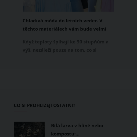
Chladivá móda do letních veder. V
těchto materiálech vám bude velmi
příjemně
Když teploty šplhají ke 30 stupňům a
výš, nezáleží pouze na tom, co si
obléknete, ale také z čeho je oblečení
ušité. Některé materiály totiž zadržují
teplo a pot, jiné naopak nechají
pokožku dýchat a pomohou vám
zvládnout i opravdu horké dny.
Základem letního šatníku by proto
CO SI PROHLÍŽEJÍ OSTATNÍ?
měly být přírodní nebo funkční
prodyšné tkaniny a volnější střihy.
Bílá larva v hlíně nebo
kompostu:…