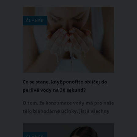
pomerančová kůže a dolíčky na
hýždích a stehnech vypadají nepěkně.
Máte tak nejvyšší čas, abyste se
ČLÁNEK
nevzhledné celulitidy zbavila.
Poradíme vám, jak na to!
Co se stane, když ponoříte obličej do
perlivé vody na 30 sekund?
O tom, že konzumace vody má pro naše
tělo blahodárné účinky, jistě všechny
víme, ale věděly jste také to, že ke
zlepšení pleti přispívá i voda perlivá?
Jediné, co stačí udělat, je to, že obličej
ČLÁNEK