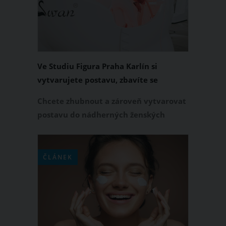
Ve Studiu Figura Praha Karlín si
vytvarujete postavu, zbavíte se
přebytečných kilogramů a omladíte
Chcete zhubnout a zároveň vytvarovat
pleť
postavu do nádherných ženských
tvarů? V tom případě zavítejte do
pražského Studia Figura, které pomáhá
ženám k tomu, aby se cítily krásné,
ČLÁNEK
sebevědomé a šťastné. Toto studio vám
pomůže nejen s hubnutím a
tvarováním těla, zaměřuje se také na
zkvalitnění pleti.