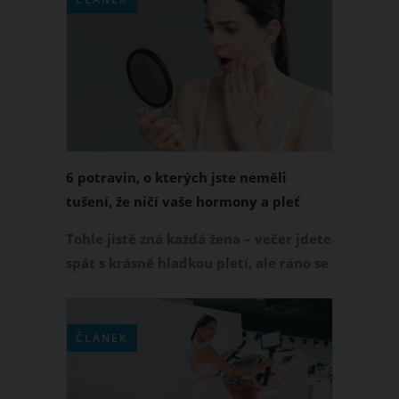
namočíte na 30 sekund do perlivé
vody. A jaké jsou výhody tohoto úkonu?
6 potravin, o kterých jste neměli
tušení, že ničí vaše hormony a pleť
Tohle jistě zná každá žena – večer jdete
spát s krásně hladkou pletí, ale ráno se
probudíte a vaši tvář zdobí nevzhledné
pupínky. Vy nechápete, kde se tam
najednou vzaly, a máte pocit, jako
ČLÁNEK
kdyby se vám opět vracela puberta.