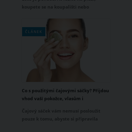
koupete se na koupališti nebo
odpočíváte na zahrádce. Pokud se
pohybujeme venku, svítí na nás
sluníčko. Je to příjemné a opálená kůže
ČLÁNEK
je přitažlivá. Ještě před několika sty
lety patřila opálená kůže pouze mezi
neurozené lidi. Šlechtici se bránili
slunečnímu záření, aby nevypadali, že
pracují na polích.
Co s použitými čajovými sáčky? Přijdou
vhod vaší pokožce, vlasům i
domácnosti
Čajový sáček vám nemusí posloužit
pouze k tomu, abyste si připravila
šálek lahodného čaje. Vyluhovaný