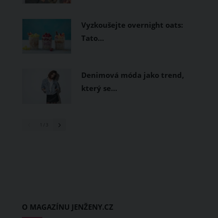
Vyzkoušejte overnight oats:
Tato…
Denimová móda jako trend,
který se…
1
/ 3
O MAGAZÍNU JENŽENY.CZ