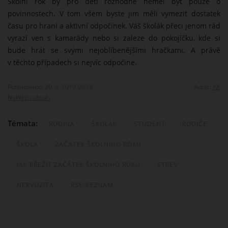
Školní rok by pro děti rozhodně neměl být pouze o
povinnostech. V tom všem byste jim měli vymezit dostatek
času pro hraní a aktivní odpočinek. Váš školák přeci jenom rád
vyrazí ven s kamarády nebo si zaleze do pokojíčku, kde si
bude hrát se svými nejoblíbenějšími hračkami. A právě
v těchto případech si nejvíc odpočine.
Publikováno: 30. 8. 2019 09:26
Autor:
AK
Nahlásit obsah
Témata:
RODINA
ŠKOLÁK
STUDENT
RODIČE
ŠKOLA
ZAČÁTEK ŠKOLNÍHO ROKU
JAK PŘEŽÍT ZAČÁTEK ŠKOLNÍHO ROKU
STRES
NERVOZITA
RSS-SEZNAM