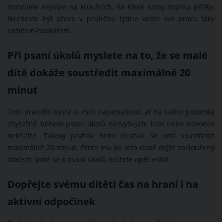
domluvte nejlépe na kroužcích, na které samy dojdou pěšky.
Nechcete být přece v průběhu týdne vedle své práce taky
rodičem-taxikářem.
Při psaní úkolů myslete na to, že se malé
dítě dokáže soustředit maximálně 20
minut
Toto pravidlo byste si měli zapamatovat, ať na svého potomka
zbytečně během psaní úkolů nezvyšujete hlas nebo dokonce
nekřičíte. Takový prvňák nebo druhák se umí soustředit
maximálně 20 minut. Proto mu po této době dejte zasloužený
oddech, poté se k psaní úkolů můžete opět vrátit.
Dopřejte svému dítěti čas na hraní i na
aktivní odpočinek