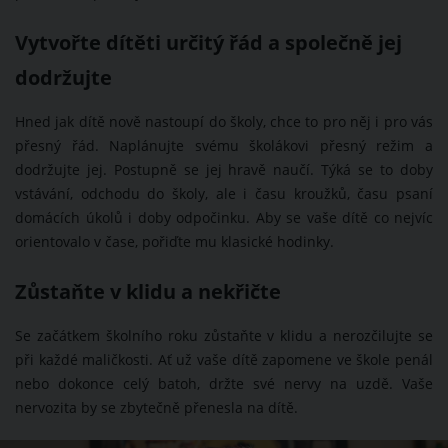
Vytvořte dítěti určitý řád a společně jej
dodržujte
Hned jak dítě nově nastoupí do školy, chce to pro něj i pro vás
přesný řád. Naplánujte svému školákovi přesný režim a
dodržujte jej. Postupně se jej hravě naučí. Týká se to doby
vstávání, odchodu do školy, ale i času kroužků, času psaní
domácích úkolů i doby odpočinku. Aby se vaše dítě co nejvíc
orientovalo v čase, pořiďte mu klasické hodinky.
Zůstaňte v klidu a nekřičte
Se začátkem školního roku zůstaňte v klidu a nerozčilujte se
při každé maličkosti. Ať už vaše dítě zapomene ve škole penál
nebo dokonce celý batoh, držte své nervy na uzdě. Vaše
nervozita by se zbytečně přenesla na dítě.