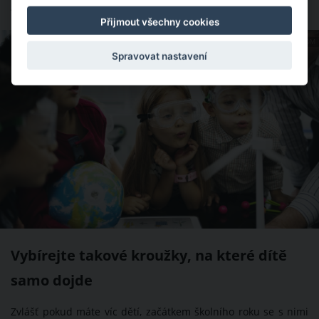
skutečně baví.
Přijmout všechny cookies
ZDROJ: SHUTTERSTOCK.COM
Spravovat nastavení
Vybírejte takové kroužky, na které dítě
samo dojde
Zvlášť pokud máte víc dětí, začátkem školního roku se s nimi