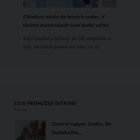
Chladivá móda do letních veder. V
těchto materiálech vám bude velmi
příjemně
Když teploty šplhají ke 30 stupňům a
výš, nezáleží pouze na tom, co si
obléknete, ale také z čeho je oblečení
ušité. Některé materiály totiž zadržují
teplo a pot, jiné naopak nechají
pokožku dýchat a pomohou vám
zvládnout i opravdu horké dny.
Základem letního šatníku by proto
CO SI PROHLÍŽEJÍ OSTATNÍ?
měly být přírodní nebo funkční
prodyšné tkaniny a volnější střihy.
Zemřel rapper Coolio. Do
hudebního…