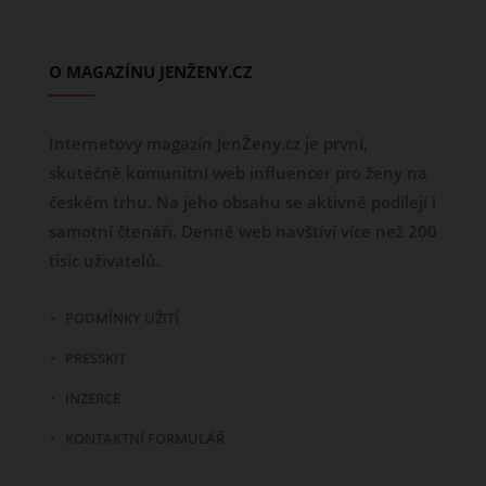
O MAGAZÍNU JENŽENY.CZ
Internetový magazín JenŽeny.cz je první,
skutečně komunitní web influencer pro ženy na
českém trhu. Na jeho obsahu se aktivně podílejí i
samotní čtenáři. Denně web navštíví více než 200
tisíc uživatelů.
PODMÍNKY UŽITÍ
PRESSKIT
INZERCE
KONTAKTNÍ FORMULÁŘ