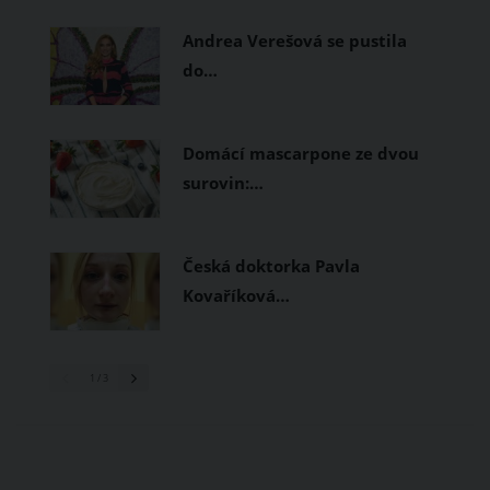
prodyšné tkaniny a volnější střihy.
Andrea Verešová se pustila
do…
Domácí mascarpone ze dvou
surovin:…
Česká doktorka Pavla
Kovaříková…
1
/ 3