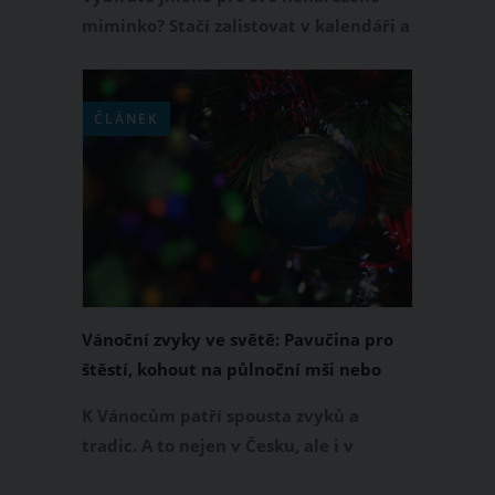
miminko? Stačí zalistovat v kalendáři a
coby nastávající rodiče máte spoustu
možností. Možná vás ale překvapí, že
řada států světa má seznam
ČLÁNEK
nelegálních či zakázaných dětských
jmen. Jak tedy nemohou své miminko
pojmenovat rodiče třeba v USA,
Austrálii, Španělsku, Itálii nebo Francii?
Vánoční zvyky ve světě: Pavučina pro
štěstí, kohout na půlnoční mši nebo
vánoční večeře v KFC
K Vánocům patří spousta zvyků a
tradic. A to nejen v Česku, ale i v
dalších zemích světa. Vánoční zvyky