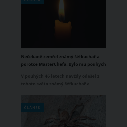
sebou, bylo pouhých 23 let.
Nečekaně zemřel známý šéfkuchař a
porotce MasterChefa. Bylo mu pouhých
46 let
V pouhých 46 letech navždy odešel z
tohoto světa známý šéfkuchař a
porotce MasterChefa Austrálie Jock
Zonfrillo. Celosvětově oceňovaný
kuchař zemřel velmi nečekaně. S jeho
ČLÁNEK
odchodem se nemohou vyrovnat jeho
kolegové, příznivci, ale především jeho