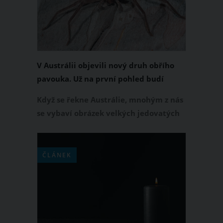
manželka Lauren Fried a čtyři děti.
V Austrálii objevili nový druh obřího
pavouka. Už na první pohled budí
hrůzu
Když se řekne Austrálie, mnohým z nás
se vybaví obrázek velkých jedovatých
pavouků. Pokud jste si mysleli, že počet
druhů těchto nechvalně známých
stvoření žijících na australském
ČLÁNEK
kontinentu je finální, tak jste na
omylu. Vědci ze City University London
totiž v Austrálii objevili nový druh
obrovského pavouka, který už svým
zjevem budí hrůzu.