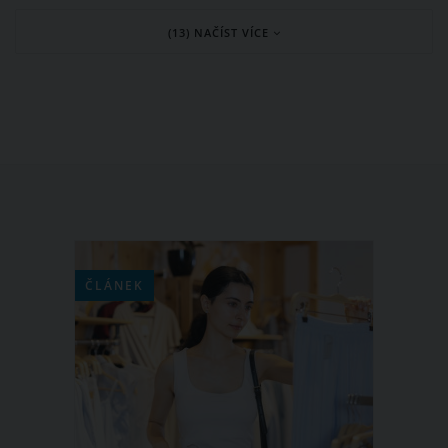
jsou přitom unikátní pro každou zemi,
(13) NAČÍST VÍCE
v níž se tento významný křesťanský
svátek slaví. Víte třeba, proč v Bolívii
na půlnoční mši nesmí chybět kohout
nebo proč obyvatelé Ukrajiny hledají
na Štědrý den ve svém domě pavučiny?
ČLÁNEK