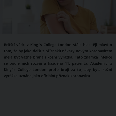
Britští vědci z King´s College London stále hlasitěji mluví o
tom, že by jako další z příznaků nákazy novým koronavirem
měla být vážně brána i kožní vyrážka. Tato známka infekce
se podle nich rozvíjí u každého 11. pacienta. Akademici z
King´s College London proto brojí za to, aby byla kožní
vyrážka uznána jako oficiální příznak koronaviru.