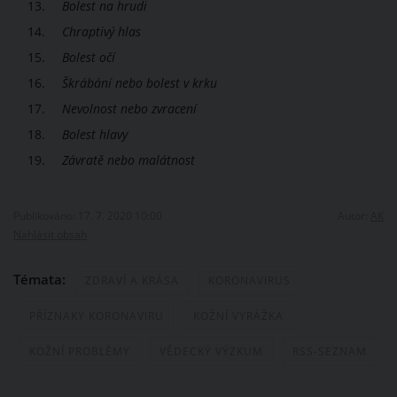
Bolest na hrudi
Chraptivý hlas
Bolest očí
Škrábání nebo bolest v krku
Nevolnost nebo zvracení
Bolest hlavy
Závratě nebo malátnost
Publikováno: 17. 7. 2020 10:00
Autor:
AK
Nahlásit obsah
Témata:
ZDRAVÍ A KRÁSA
KORONAVIRUS
PŘÍZNAKY KORONAVIRU
KOŽNÍ VYRÁŽKA
KOŽNÍ PROBLÉMY
VĚDECKÝ VÝZKUM
RSS-SEZNAM