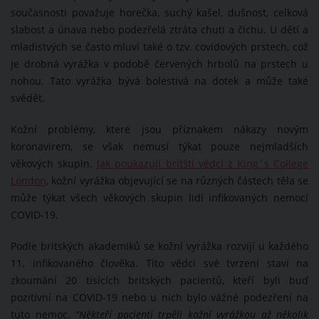
současnosti považuje horečka, suchý kašel, dušnost, celková
slabost a únava nebo podezřelá ztráta chuti a čichu. U dětí a
mladistvých se často mluví také o tzv. covidových prstech, což
je drobná vyrážka v podobě červených hrbolů na prstech u
nohou. Tato vyrážka bývá bolestivá na dotek a může také
svědět.
Kožní problémy, které jsou příznakem nákazy novým
koronavirem, se však nemusí týkat pouze nejmladších
věkových skupin.
Jak poukazují britští vědci z King´s College
London
, kožní vyrážka objevující se na různých částech těla se
může týkat všech věkových skupin lidí infikovaných nemocí
COVID-19.
Podle britských akademiků se kožní vyrážka rozvíjí u každého
11. infikovaného člověka. Tito vědci své tvrzení staví na
zkoumání 20 tisících britských pacientů, kteří byli buď
pozitivní na COVID-19 nebo u nich bylo vážné podezření na
tuto nemoc.
“Někteří pacienti trpěli kožní vyrážkou až několik