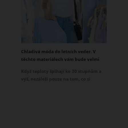
Chladivá móda do letních veder. V
těchto materiálech vám bude velmi
příjemně
Když teploty šplhají ke 30 stupňům a
výš, nezáleží pouze na tom, co si
obléknete, ale také z čeho je oblečení
ušité. Některé materiály totiž zadržují
teplo a pot, jiné naopak nechají
pokožku dýchat a pomohou vám
zvládnout i opravdu horké dny.
Základem letního šatníku by proto