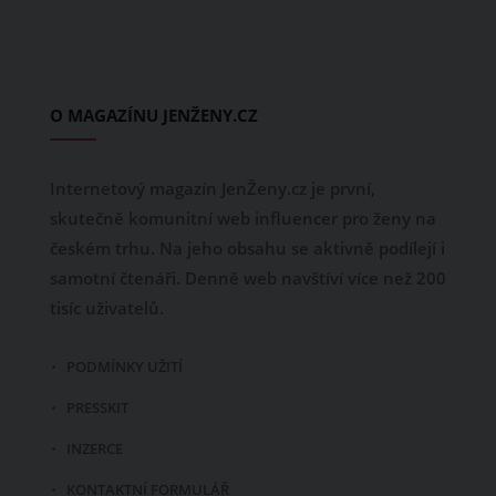
O MAGAZÍNU JENŽENY.CZ
Internetový magazín JenŽeny.cz je první,
skutečně komunitní web influencer pro ženy na
českém trhu. Na jeho obsahu se aktivně podílejí i
samotní čtenáři. Denně web navštíví více než 200
tisíc uživatelů.
PODMÍNKY UŽITÍ
PRESSKIT
INZERCE
KONTAKTNÍ FORMULÁŘ