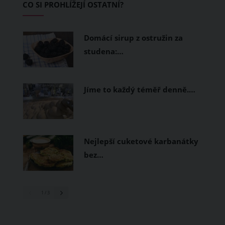
CO SI PROHLÍŽEJÍ OSTATNÍ?
měly být přírodní nebo funkční
prodyšné tkaniny a volnější střihy.
Domácí sirup z ostružin za
studena:…
Jíme to každý téměř denně.…
Nejlepší cuketové karbanátky
bez…
1
/ 3