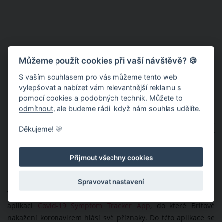
Můžeme použít cookies při vaší návštěvě? 🍪
S vaším souhlasem pro vás můžeme tento web
vylepšovat a nabízet vám relevantnější reklamu s
pomocí cookies a podobných technik. Můžete to
Proč se britští vědci snaží o to, aby byla kožní vyrážka oficiálně
odmítnout
, ale budeme rádi, když nám souhlas udělíte.
uznána jako další příznak koronaviru? U spousty nakažených
lidí jde totiž pouze o jediný příznak. Včasná detekce toho, že
Děkujeme! 🩷
trpí nemocí COVID-19, tak může zabránit dalšímu šíření
tohoto nebezpečného viru.
Přijmout všechny cookies
Nový koronavirus má až 19 příznaků
Spravovat nastavení
Vědci z King´s College London vyvinuli rovněž speciální
aplikaci
Covid-19 Symptom Tracker App
, do které Britové
nakažení koronavirem hlásí své příznaky. Do této aplikace se