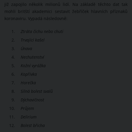
již zapojilo několik milionů lidí. Na základě těchto dat tak
mohli britští akademici sestavit žebříček hlavních příznaků
koronaviru. Vypadá následovně:
Ztráta čichu nebo chuti
Trvající kašel
Únava
Nechutenství
Kožní vyrážka
Kopřivka
Horečka
Silná bolest svalů
Dýchavičnost
Průjem
Delirium
Bolest břicha