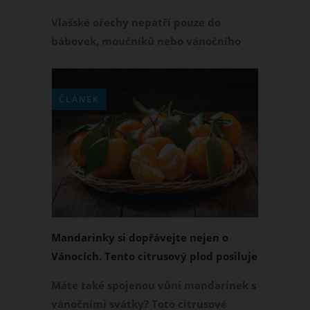
omega-3, každý den si jich dopřejte
Vlašské ořechy nepatří pouze do
celou hrst
bábovek, moučníků nebo vánočního
cukroví. Chcete-li udělat něco pro své
zdraví, zobejte je pravidelně jen tak.
Vlašské ořechy můžete rovněž přidávat
ČLÁNEK
do zeleninových salátů či ovesných kaší
nebo si z nich připravit chutné pesto
na těstoviny. Jaký je tedy hlavní
zdravotní přínos tohoto druhu ořechů?
Mandarinky si dopřávejte nejen o
Vánocích. Tento citrusový plod posiluje
imunitu a jeho vůně vám zlepší náladu
Máte také spojenou vůni mandarinek s
vánočními svátky? Toto citrusové