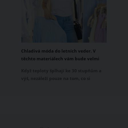
Chladivá móda do letních veder. V
těchto materiálech vám bude velmi
příjemně
Když teploty šplhají ke 30 stupňům a
výš, nezáleží pouze na tom, co si
obléknete, ale také z čeho je oblečení
ušité. Některé materiály totiž zadržují
teplo a pot, jiné naopak nechají
pokožku dýchat a pomohou vám
zvládnout i opravdu horké dny.
Základem letního šatníku by proto