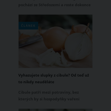
pochází ze Středozemí a roste dokonce
i u nás na loukách. Je také považována
za zázračné léčivé koření, které dokáže
vyřešit spoustu neduh. Oregano je
ČLÁNEK
typické svou chutí i vůni, proto si jej
zcela jistě s žádným jiným kořením
nespletete.
Vyhazujete slupky z cibule? Od teď už
to nikdy neuděláte
Cibule patří mezi potraviny, bez
kterých by si hospodyňky vaření
dokázaly jen těžko představit.