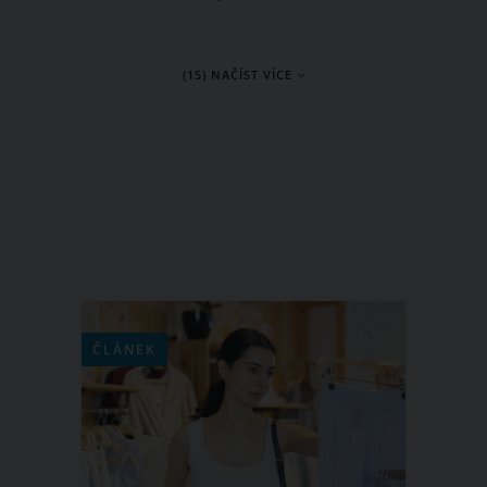
ovoce nejen krásně voní, ale i výborně
chutná. Má navíc co nabídnout našemu
(15) NAČÍST VÍCE
zdraví. Proto není od věci, když si
budeme na mandarinkách
pochutnávat nejen o Vánocích. Jaké
jsou hlavní zdravotní benefity tohoto
ovoce?
ČLÁNEK