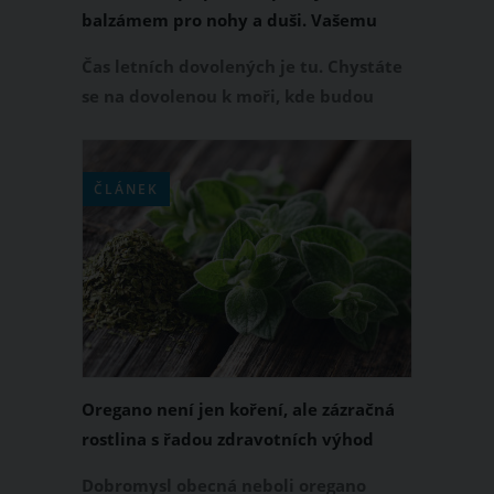
balzámem pro nohy a duši. Vašemu
tělu nabízí spoustu zdravotních
Čas letních dovolených je tu. Chystáte
benefitů
se na dovolenou k moři, kde budou
písečné pláže? V tom případě se nejen
opalujte a koupejte, ale také
pravidelně procházejte bosýma
ČLÁNEK
nohama po písku. Chůze po písečné
pláži má totiž vašemu zdraví co
nabídnout. O které zdravotní výhody
se jedná především?
Oregano není jen koření, ale zázračná
rostlina s řadou zdravotních výhod
Dobromysl obecná neboli oregano