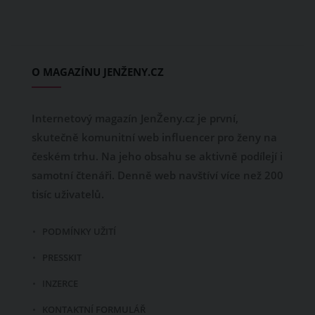
O MAGAZÍNU JENŽENY.CZ
Internetový magazín JenŽeny.cz je první,
skutečně komunitní web influencer pro ženy na
českém trhu. Na jeho obsahu se aktivně podílejí i
samotní čtenáři. Denně web navštíví více než 200
tisíc uživatelů.
PODMÍNKY UŽITÍ
PRESSKIT
INZERCE
KONTAKTNÍ FORMULÁŘ