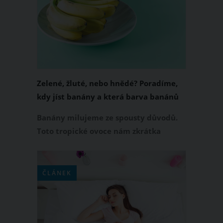
tedy zdravotní benefity pórku a které
chutné recepty si z něj můžete
připravit?
Zelené, žluté, nebo hnědé? Poradíme,
kdy jíst banány a která barva banánů
je nejzdravější
Banány milujeme ze spousty důvodů.
Toto tropické ovoce nám zkrátka
chutná a vzhledem k vysokému obsahu
vitamínů a minerálů blahodárně
působí na naše zdraví. Preferujete
ČLÁNEK
banány zelené, žluté, nebo hnědé?
Možná vás překvapí, že každá z barev
banánu přináší jedinečné zdravotní