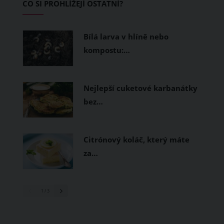
CO SI PROHLÍŽEJÍ OSTATNÍ?
měly být přírodní nebo funkční
prodyšné tkaniny a volnější střihy.
Bílá larva v hlíně nebo
kompostu:…
Nejlepší cuketové karbanátky
bez…
Citrónový koláč, který máte
za…
1
/ 3