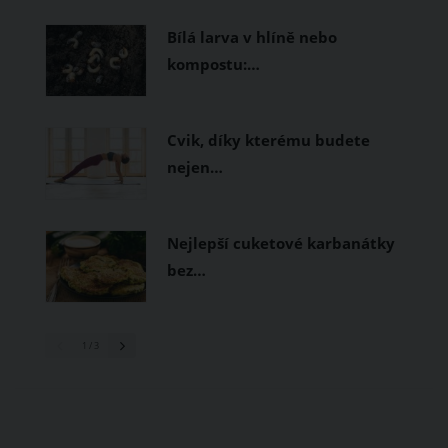
prodyšné tkaniny a volnější střihy.
Bílá larva v hlíně nebo
kompostu:…
Cvik, díky kterému budete
nejen…
Nejlepší cuketové karbanátky
bez…
1
/ 3