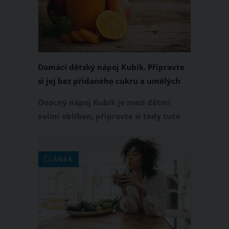
měli dopřát?
Domácí dětský nápoj Kubík. Připravte
si jej bez přidaného cukru a umělých
barviv
Ovocný nápoj Kubík je mezi dětmi
velmi oblíben, připravte si tedy tuto
ovocnou bombu bez přidaného cukru i
v rychlosti doma a dopřávejte ho vašim
dětem bez omezení!
ČLÁNEK