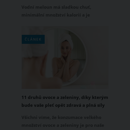
Vodní meloun má sladkou chuť,
minimální množství kalorií a je
nadupaný vitamíny a minerály. Když se
někoho zeptáte, jaké je jeho
nejoblíbenější letní ovoce, obvykle
ČLÁNEK
vám odpoví, že je to právě meloun.
Tento chutný plod zpravidla každý
automaticky považuje za ovoce, co
když je to s ním ale jinak? Je tedy
meloun ovoce, nebo zelenina?
11 druhů ovoce a zeleniny, díky kterým
bude vaše pleť opět zdravá a plná síly
Všichni víme, že konzumace velkého
množství ovoce a zeleniny je pro naše