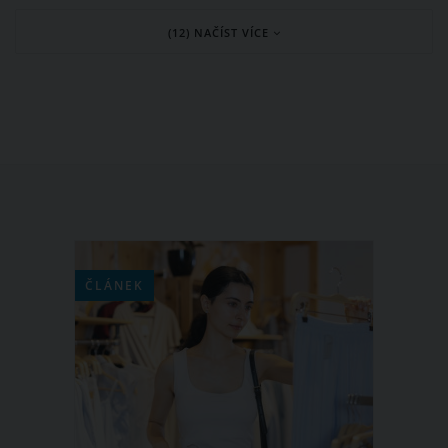
a především také velmi zdravý. Pokud
(12) NAČÍST VÍCE
pórek zařadíte do svého jídelníčku,
rozhodně nebudete litovat. Jaké jsou
tedy zdravotní benefity pórku a které
chutné recepty si z něj můžete
připravit?
ČLÁNEK