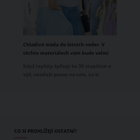
Chladivá móda do letních veder. V
těchto materiálech vám bude velmi
příjemně
Když teploty šplhají ke 30 stupňům a
výš, nezáleží pouze na tom, co si
obléknete, ale také z čeho je oblečení
ušité. Některé materiály totiž zadržují
teplo a pot, jiné naopak nechají
pokožku dýchat a pomohou vám
zvládnout i opravdu horké dny.
Základem letního šatníku by proto
CO SI PROHLÍŽEJÍ OSTATNÍ?
měly být přírodní nebo funkční