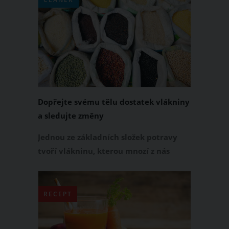
zeleninou, jak je neznáte.
Dopřejte svému tělu dostatek vlákniny
a sledujte změny
Jednou ze základních složek potravy
tvoří vlákninu, kterou mnozí z nás
podceňují. Přitom je to vláknina, která
se podílí na správném fungování našich
střev, dodává nám pocit sytosti,
RECEPT
pozitivně ovlivňuje náš organismus.
Kde ji najdeme a kolik bychom si jí