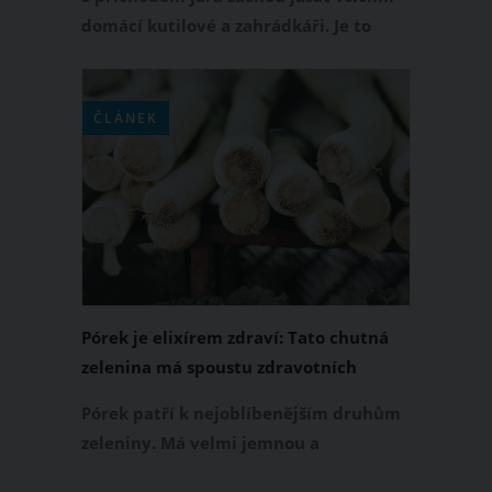
domácí kutilové a zahrádkáři. Je to
období výsadby zeleniny, kterou
následně konzumujeme celé léto. A
právě každý, kdo touží po své vlastní
ČLÁNEK
vypěstované zelenině, by měl vědět,
jak určité druhy zeleniny pěstovat.
Pórek je elixírem zdraví: Tato chutná
zelenina má spoustu zdravotních
výhod
Pórek patří k nejoblíbenějším druhům
zeleniny. Má velmi jemnou a
příjemnou chuť, je snadný na přípravu,