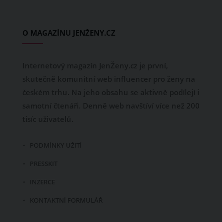
O MAGAZÍNU JENŽENY.CZ
Internetový magazín JenŽeny.cz je první,
skutečně komunitní web influencer pro ženy na
českém trhu. Na jeho obsahu se aktivně podílejí i
samotní čtenáři. Denně web navštíví více než 200
tisíc uživatelů.
PODMÍNKY UŽITÍ
PRESSKIT
INZERCE
KONTAKTNÍ FORMULÁŘ