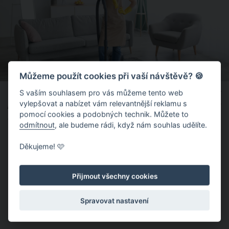
Můžeme použít cookies při vaší návštěvě? 🍪
“Kecy, že stačí dobré srdce a teplá večeře už dávno nestačí. Kolik
S vaším souhlasem pro vás můžeme tento web
vylepšovat a nabízet vám relevantnější reklamu s
příběhů, že odešel kvůli mladší milence, jsem si už vyslechla. Ani se
pomocí cookies a podobných technik. Můžete to
neptejte - kvůli koprovce to určitě nebylo,”
napsala Simona
odmítnout
, ale budeme rádi, když nám souhlas udělíte.
Krainová, která si myslí, že by se ženy kromě starosti o druhé
měly starat také samy o sebe.
Děkujeme! 🩷
Přijmout všechny cookies
Spravovat nastavení