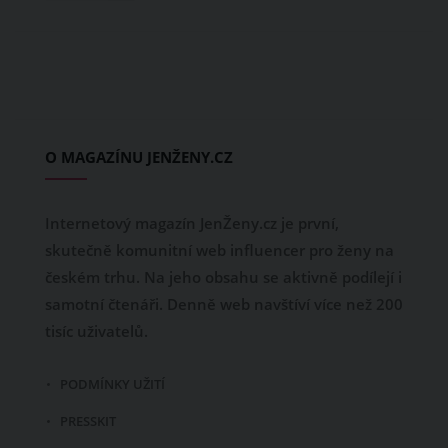
O MAGAZÍNU JENŽENY.CZ
Internetový magazín JenŽeny.cz je první,
skutečně komunitní web influencer pro ženy na
českém trhu. Na jeho obsahu se aktivně podílejí i
samotní čtenáři. Denně web navštíví více než 200
tisíc uživatelů.
PODMÍNKY UŽITÍ
PRESSKIT