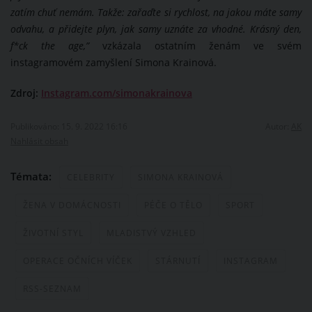
zatím chuť nemám. Takže: zařaďte si rychlost, na jakou máte samy
odvahu, a přidejte plyn, jak samy uznáte za vhodné. Krásný den,
f*ck the age,”
vzkázala ostatním ženám ve svém
instagramovém zamyšlení Simona Krainová.
Zdroj:
Instagram.com/simonakrainova
Publikováno: 15. 9. 2022 16:16
Autor:
AK
Nahlásit obsah
Témata:
CELEBRITY
SIMONA KRAINOVÁ
ŽENA V DOMÁCNOSTI
PÉČE O TĚLO
SPORT
ŽIVOTNÍ STYL
MLADISTVÝ VZHLED
OPERACE OČNÍCH VÍČEK
STÁRNUTÍ
INSTAGRAM
RSS-SEZNAM