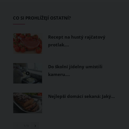
zvládnout i opravdu horké dny.
Základem letního šatníku by proto
CO SI PROHLÍŽEJÍ OSTATNÍ?
měly být přírodní nebo funkční
prodyšné tkaniny a volnější střihy.
Recept na hustý rajčatový
protlak.…
Do školní jídelny umístili
kameru.…
Nejlepší domácí sekaná: Jaký…
1
/ 3