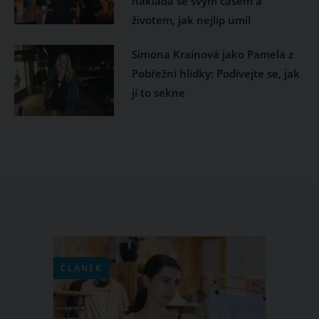
nakládá se svým časem a
životem, jak nejlíp umí!
Simona Krainová jako Pamela z
Pobřežní hlídky: Podívejte se, jak
jí to sekne
ČLÁNEK