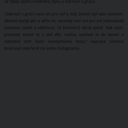
se týkají jejího životního stylu a stárnutí s grácií.
“Stárnutí s grácií není nic pro mě a můj životní styl vám nenutím.
Makám každý den a věřte mi, mnohdy není ani pro mě jednoduché
zvednout zadek a uběhnout 10 kilometrů 4krát týdně. Pak cvičit,
pracovat, starat se o dvě děti, rodinu, usmívat se do kamer a
následně čelit často nesmyslnému hejtu,”
napsala Simona
Krainová otevřeně na svém Instagramu.