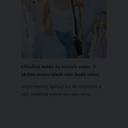
Chladivá móda do letních veder. V
těchto materiálech vám bude velmi
příjemně
Když teploty šplhají ke 30 stupňům a
výš, nezáleží pouze na tom, co si
obléknete, ale také z čeho je oblečení
ušité. Některé materiály totiž zadržují
teplo a pot, jiné naopak nechají
pokožku dýchat a pomohou vám