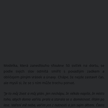
Modelka, která zanedlouho sfoukne 50 svíček na dortu, se
podle svých slov odmítá smířit s povadlým zadkem a
obličejem plným vrásek a únavy. Chápe, že nejde zastavit čas,
ale myslí si, že se s ním může trochu porvat.
“Je to můj život a můj plán. Jen nechápu, že někdo napíše, že místo
toho, abych doma vařila, prala a starala se o domácnost, lítám po
lese. Vaření mě neba, vařím jen z nutnosti a jen svým dětem. Často