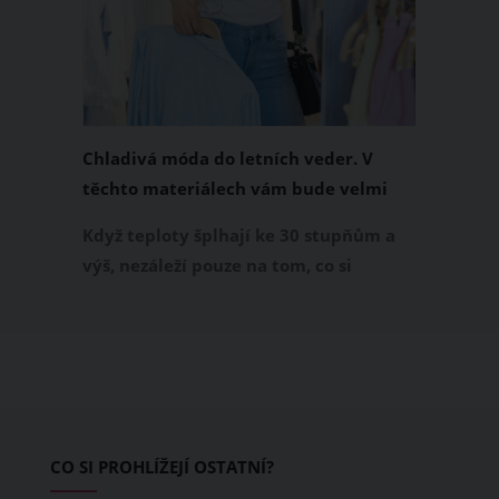
Chladivá móda do letních veder. V
těchto materiálech vám bude velmi
příjemně
Když teploty šplhají ke 30 stupňům a
výš, nezáleží pouze na tom, co si
obléknete, ale také z čeho je oblečení
ušité. Některé materiály totiž zadržují
teplo a pot, jiné naopak nechají
pokožku dýchat a pomohou vám
zvládnout i opravdu horké dny.
Základem letního šatníku by proto
CO SI PROHLÍŽEJÍ OSTATNÍ?
měly být přírodní nebo funkční