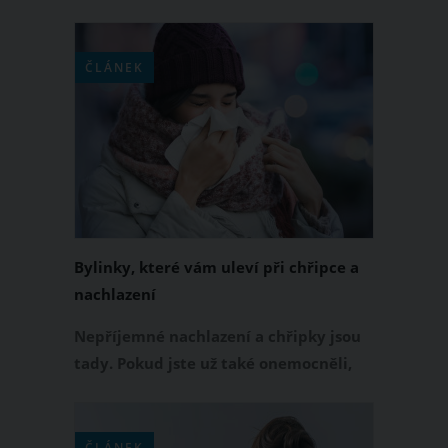
pomocníkem pro jejich zdraví je. I přes
své „kubánské“ jméno se jedná o
bylinku pocházející z jihovýchodní
ČLÁNEK
Afriky. K čemu všemu vám tahle
rostlina poslouží?
Bylinky, které vám uleví při chřipce a
nachlazení
Nepříjemné nachlazení a chřipky jsou
tady. Pokud jste už také onemocněli,
nemusíte do sebe cpát jednu pilulku za
druhou. Naopak zkuste se léčit přírodní
cestou. Při nachlazení a chřipce vám
ČLÁNEK