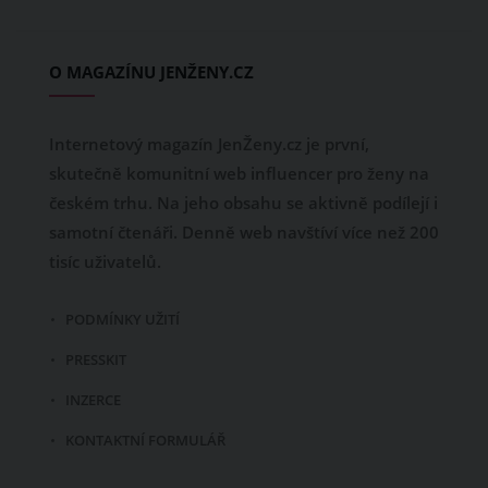
O MAGAZÍNU JENŽENY.CZ
Internetový magazín JenŽeny.cz je první,
skutečně komunitní web influencer pro ženy na
českém trhu. Na jeho obsahu se aktivně podílejí i
samotní čtenáři. Denně web navštíví více než 200
tisíc uživatelů.
PODMÍNKY UŽITÍ
PRESSKIT
INZERCE
KONTAKTNÍ FORMULÁŘ