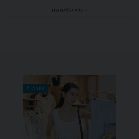
Státní zdravotní ústav (SZÚ), v letošním
(12) NAČÍST VÍCE
roce dosud české laboratoře
nezaznamenaly jediný případ chřipky.
Odborníci tak odhadují, že letošní
chřipková sezóna nebude, nebo
proběhne pouze velmi mírně.
ČLÁNEK