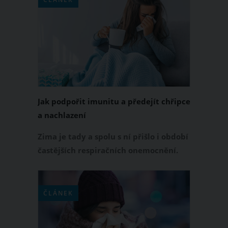
jednoznačně pomohou některé druhy
bylinek, které mají doslova zázračnou
moc.
Jak podpořit imunitu a předejít chřipce
a nachlazení
Zima je tady a spolu s ní přišlo i období
častějších respiračních onemocnění.
Venku je zima, doma teplo, ústřední
topení vysušuje sliznice, navíc není
nouze o dešťové nebo sněhové
ČLÁNEK
přeháňky. Jak se s tím má náš
organismus vypořádat, když jde