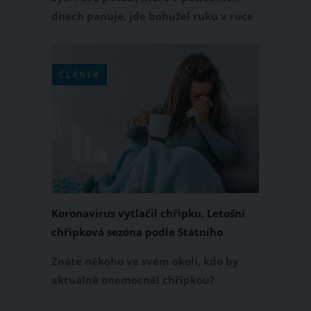
dnech panuje, jde bohužel ruku v ruce
s nachlazením a bolestmi v krku. Ta nás
dokáže vyřadit z běžného života během
chviličky, jakmile totiž krk bolí natolik,
ČLÁNEK
že nemůžeme ani polykat, nedokážeme
se soustředit na nic jiného.
Koronavirus vytlačil chřipku. Letošní
chřipková sezóna podle Státního
zdravotního ústavu nebude
Znáte někoho ve svém okolí, kdo by
aktuálně onemocněl chřipkou?
Pravděpodobně nikoliv. Jak potvrzuje