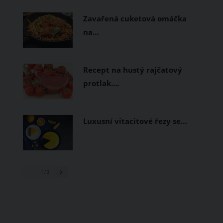
prodyšné tkaniny a volnější střihy.
Zavařená cuketová omáčka
na…
Recept na hustý rajčatový
protlak.…
Luxusní vitacitové řezy se…
1
/ 3