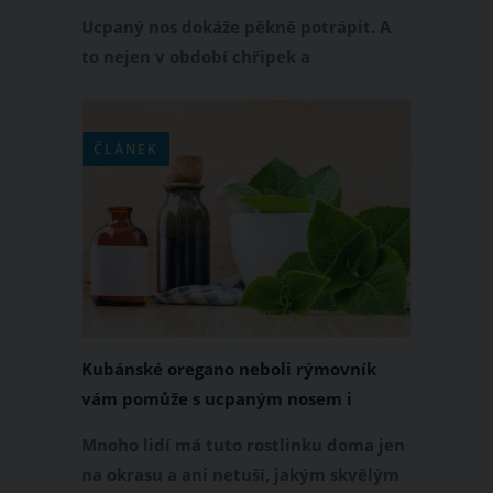
Ucpaný nos dokáže pěkně potrápit. A
to nejen v období chřipek a
respiračních onemocnění, ale i v
průběhu celého roku. Jestli si chcete od
ucpaného nosu ulevit a opět se
ČLÁNEK
pořádně nadechnout, nemusíte hned
sáhnout po kapkách do nosu. Svůj
ucpaný nos zkuste uvolnit i jinak.
Kubánské oregano neboli rýmovník
vám pomůže s ucpaným nosem i
kašlem
Mnoho lidí má tuto rostlinku doma jen
na okrasu a ani netuší, jakým skvělým