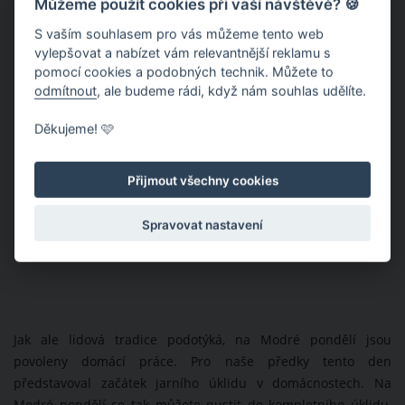
Můžeme použít cookies při vaší návštěvě? 🍪
S vaším souhlasem pro vás můžeme tento web
vylepšovat a nabízet vám relevantnější reklamu s
pomocí cookies a podobných technik. Můžete to
odmítnout
, ale budeme rádi, když nám souhlas udělíte.
Děkujeme! 🩷
Přijmout všechny cookies
Spravovat nastavení
Jak ale lidová tradice podotýká, na Modré pondělí jsou
povoleny domácí práce. Pro naše předky tento den
představoval začátek jarního úklidu v domácnostech. Na