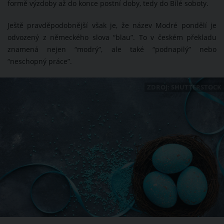
formě výzdoby až do konce postní doby, tedy do Bílé soboty.
Ještě pravděpodobnější však je, že název Modré pondělí je
odvozený z německého slova “blau”. To v českém překladu
znamená nejen “modrý”, ale také “podnapilý” nebo
“neschopný práce”.
ZDROJ: SHUTTERSTOCK