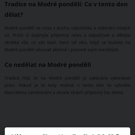
Tradice na Modré pondělí: Co v tento den
dělat?
Modré pondělí se nese v duchu odpočinku a nabírání nových
sil. Proto si dopřejte příjemný relax a odpočinek a dělejte
zkrátka vše, co vás baví. Není od věci, když se budete na
Modré pondělí věnovat aktivně i pasivně svým koníčkům.
Co nedělat na Modré pondělí
Tradice říká, že na Modré pondělí je zakázáno vykonávat
práci. Pokud je to tedy možné, v tento den se vyhněte
klasickému zaměstnání a zkuste strávit příjemný čas doma.