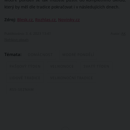
Modré pondělí se tak můžete pustit do kompletního úklidu,
který by měl dle tradice pokračovat i v následujících dnech.
Zdroj:
Blesk.cz
,
Rozhlas.cz
,
Novinky.cz
Publikováno: 3. 4. 2023 13:41
Autor:
AK
Nahlásit obsah
Témata:
DOMÁCNOST
MODRÉ PONDĚLÍ
PAŠIJOVÝ TÝDEN
VELIKONOCE
SVATÝ TÝDEN
LIDOVÉ TRADICE
VELIKONOČNÍ TRADICE
RSS-SEZNAM