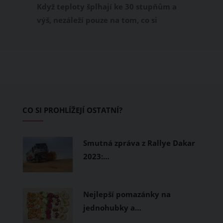
Když teploty šplhají ke 30 stupňům a
výš, nezáleží pouze na tom, co si
obléknete, ale také z čeho je oblečení
ušité. Některé materiály totiž zadržují
teplo a pot, jiné naopak nechají
pokožku dýchat a pomohou vám
zvládnout i opravdu horké dny.
Základem letního šatníku by proto
CO SI PROHLÍŽEJÍ OSTATNÍ?
měly být přírodní nebo funkční
prodyšné tkaniny a volnější střihy.
Smutná zpráva z Rallye Dakar
2023:…
Nejlepší pomazánky na
jednohubky a…