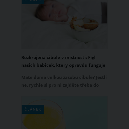
účinně vyrazit do boje. Jak tedy
poznáte suchý kašel a jak vlhký kašel a
co na ně platí?
Rozkrojená cibule v místnosti: Fígl
našich babiček, který opravdu funguje
Máte doma velkou zásobu cibule? Jestli
ne, rychle si pro ni zajděte třeba do
obchodu. Momentálně nastává období,
kdy nás ve velkém skolí kašel, chřipky
či nachlazení, a právě cibule je v boji
ČLÁNEK
proti těmto nemocem skvělým
pomocníkem. Přesvědčili jsme se o tom