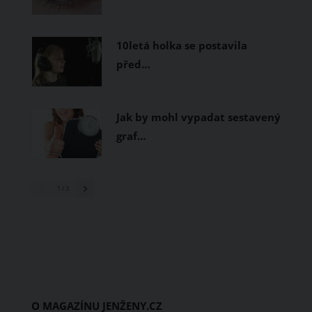
10letá holka se postavila
před…
Jak by mohl vypadat sestavený
graf…
1
/ 3
O MAGAZÍNU JENŽENY.CZ