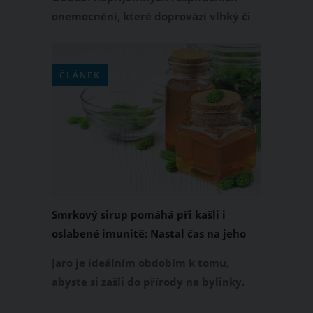
onemocnění, které doprovází vlhký či
suchý dráždivý kašel je opět tu. Abyste
byli opět brzy fit, nemusíte hned běžet
do lékárny. Pomůže vám také domácí
ČLÁNEK
sirup proti kašli. S takovým vlhkým
kašlem si poradíte zejména díky
tymiánu.
Smrkový sirup pomáhá při kašli i
oslabené imunitě: Nastal čas na jeho
přípravu
Jaro je ideálním obdobím k tomu,
abyste si zašli do přírody na bylinky.
Připravíte se tak předem na záludnosti