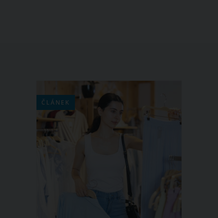
sychravého podzimu a mrazivé zimy,
kdy vám ve zvýšené míře hrozí
nachlazení, kašel nebo chřipka. Právě
nastal vhodný čas k tomu, abyste si
natrhali i mladé smrkové výhonky a
připravili si z nich léčivý smrkový
sirup. Jak na to?
ČLÁNEK