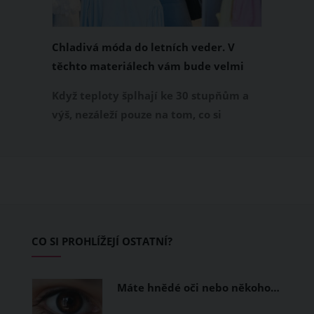
Chladivá móda do letních veder. V
těchto materiálech vám bude velmi
příjemně
Když teploty šplhají ke 30 stupňům a
výš, nezáleží pouze na tom, co si
obléknete, ale také z čeho je oblečení
ušité. Některé materiály totiž zadržují
teplo a pot, jiné naopak nechají
pokožku dýchat a pomohou vám
zvládnout i opravdu horké dny.
Základem letního šatníku by proto
CO SI PROHLÍŽEJÍ OSTATNÍ?
měly být přírodní nebo funkční
prodyšné tkaniny a volnější střihy.
Máte hnědé oči nebo někoho…