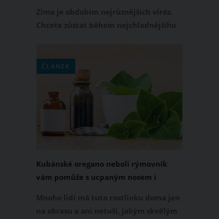
Zima je obdobím nejrůznějších viróz.
Chcete zůstat během nejchladnějšího
období roku fit? Sáhněte po pomocné
berličce v podobě domácích sirupů na
imunitu, které podpoří vaše zdraví.
ČLÁNEK
Velkým bonusem je, že si je vyrobíte
velmi snadno, rychle i levně.
Kubánské oregano neboli rýmovník
vám pomůže s ucpaným nosem i
kašlem
Mnoho lidí má tuto rostlinku doma jen
na okrasu a ani netuší, jakým skvělým