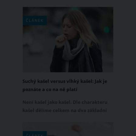
pomocníkem pro jejich zdraví je. I přes
své „kubánské“ jméno se jedná o
bylinku pocházející z jihovýchodní
ČLÁNEK
Afriky. K čemu všemu vám tahle
rostlina poslouží?
Suchý kašel versus vlhký kašel: Jak je
poznáte a co na ně platí
Není kašel jako kašel. Dle charakteru
kašel dělíme celkem na dva základní
druhy. A to na suchý kašel a na vlhký
kašel. Když dokážete určit, jakým
typem kašle trpíte, můžete proti němu
ČLÁNEK