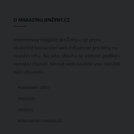
O MAGAZÍNU JENŽENY.CZ
Internetový magazín JenŽeny.cz je první,
skutečně komunitní web influencer pro ženy na
českém trhu. Na jeho obsahu se aktivně podílejí i
samotní čtenáři. Denně web navštíví více než 200
tisíc uživatelů.
PODMÍNKY UŽITÍ
PRESSKIT
INZERCE
KONTAKTNÍ FORMULÁŘ