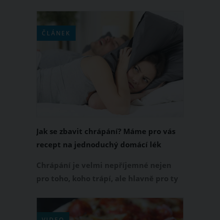
této pochoutky v pohodlí domova
udělat celý pekáč? Máme pro vás
jednoduchý recept na 3BIT řezy, které
ČLÁNEK
si prostě zamilujete!
Jak se zbavit chrápání? Máme pro vás
recept na jednoduchý domácí lék
Chrápání je velmi nepříjemné nejen
pro toho, koho trápí, ale hlavně pro ty
v jeho okolí. Pokud jste to vy, kdo
chrápe nebo váš partner či partnerka,
máme pro vás jednoduché a účinné
VIDEO