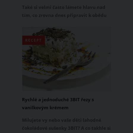
Také si velmi často lámete hlavu nad
tím, co zrovna dnes připravit k obědu
či večeři? Od teď už nemusíte, protože
pro vás máme super rychlý a výtečný
recept na zapečená kuřecí prsa se
RECEPT
zeleninou, jak je neznáte.
Rychlé a jednoduché 3BIT řezy s
vanilkovým krémem
Milujete vy nebo vaše děti lahodné
čokoládové sušenky 3BIT? A co takhle si