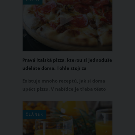
řešení, jak se jej zbavit jednou provždy!
Pravá italská pizza, kterou si jednoduše
uděláte doma. Tohle stojí za
vyzkoušení
Existuje mnoho receptů, jak si doma
upéct pizzu. V nabídce je třeba těsto
v prášku anebo také listové těsto.
Způsobů je opravdu hodně, ale na
našem videu uvidíte recept na tu
ČLÁNEK
pravou italskou pizzu tak, jak ji znáte.