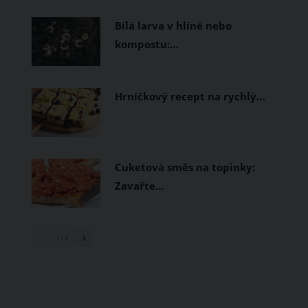
prodyšné tkaniny a volnější střihy.
Bílá larva v hlíně nebo
kompostu:…
Hrníčkový recept na rychlý…
Cuketová směs na topinky:
Zavařte…
1
/ 3