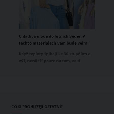
Chladivá móda do letních veder. V
těchto materiálech vám bude velmi
příjemně
Když teploty šplhají ke 30 stupňům a
výš, nezáleží pouze na tom, co si
obléknete, ale také z čeho je oblečení
ušité. Některé materiály totiž zadržují
teplo a pot, jiné naopak nechají
pokožku dýchat a pomohou vám
zvládnout i opravdu horké dny.
Základem letního šatníku by proto
CO SI PROHLÍŽEJÍ OSTATNÍ?
měly být přírodní nebo funkční