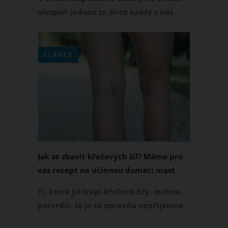
alespoň jednou za život každý z nás
zažil problémy se spánkem. Na kvalitu
našeho spánku má vliv spousta faktorů
včetně elektromagnetických vlivů,
ČLÁNEK
které vysílají například mobilní
telefony či počítače.
Jak se zbavit křečových žil? Máme pro
vás recept na účinnou domácí mast
Ti, které již trápí křečové žíly, mohou
potvrdit, že je to opravdu nepříjemné
onemocnění. Nejenže estetický