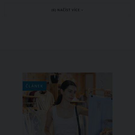
nevypadají vůbec dobře, navíc s sebou
(6) NAČÍST VÍCE
přinášejí řadu zdravotních komplikací.
ČLÁNEK