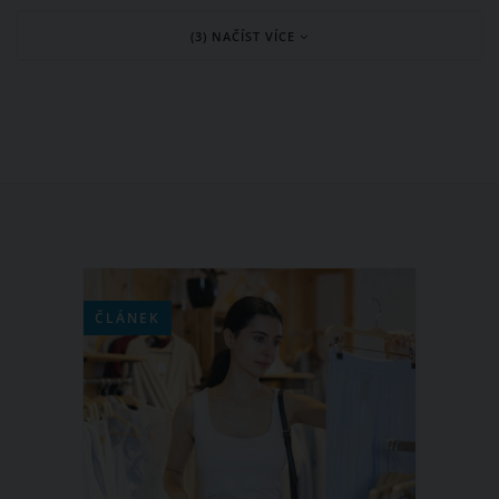
větší problémy? Přečti si svůj horoskop!
(3) NAČÍST VÍCE
ČLÁNEK