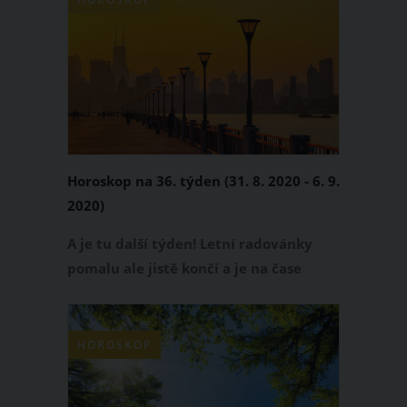
letos poběží již poosmé.
Horoskop na 36. týden (31. 8. 2020 - 6. 9.
2020)
A je tu další týden! Letní radovánky
pomalu ale jistě končí a je na čase
vrátit se do reality. Co tě v
následujících dnech čeká? Přečti si svůj
horoskop!
HOROSKOP