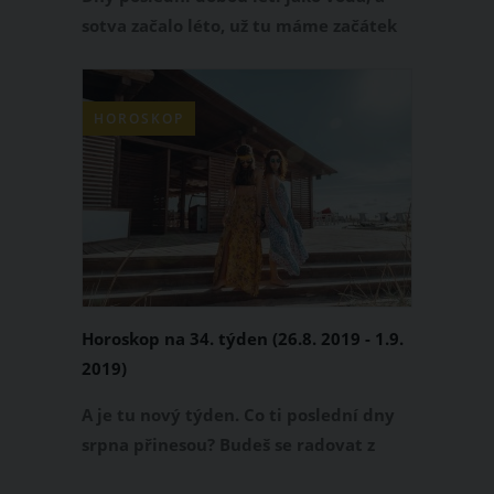
sotva začalo léto, už tu máme začátek
srpna! Co tě v následujících týdnech
čeká? Budeš si užívat sluníčka, nebo se
nad tebou budou naopak stahovat
HOROSKOP
mračna? Přečti si svůj horoskop na
měsíc srpen!
Horoskop na 34. týden (26.8. 2019 - 1.9.
2019)
A je tu nový týden. Co ti poslední dny
srpna přinesou? Budeš se radovat z
maličkostí, nebo tě budou trápit o dost