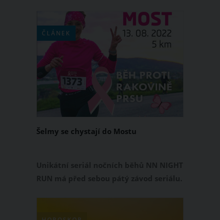
přinesou dny následujícího týdne?
Budeš si užívat krásné chvíle, nebo tě
čeká pořádný zápřah? Přečti si svůj
ČLÁNEK
horoskop!
Šelmy se chystají do Mostu
Unikátní seriál nočních běhů NN NIGHT
RUN má před sebou pátý závod seriálu.
Ten se otevře 13. srpna v Mostě. Ve
městě, kterému se jiné
celorepublikové seriály vyhýbají, se
HOROSKOP