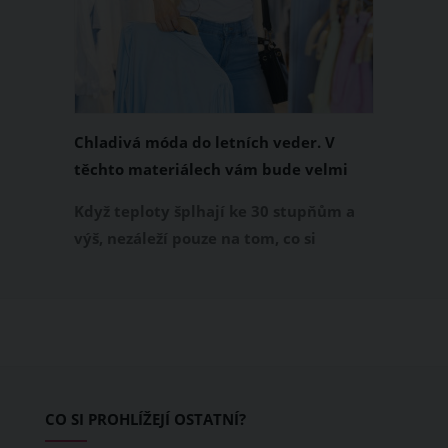
Chladivá móda do letních veder. V
těchto materiálech vám bude velmi
příjemně
Když teploty šplhají ke 30 stupňům a
výš, nezáleží pouze na tom, co si
obléknete, ale také z čeho je oblečení
ušité. Některé materiály totiž zadržují
teplo a pot, jiné naopak nechají
pokožku dýchat a pomohou vám
zvládnout i opravdu horké dny.
Základem letního šatníku by proto
CO SI PROHLÍŽEJÍ OSTATNÍ?
měly být přírodní nebo funkční