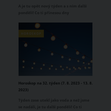
A je tu opět nový týden a s ním další
pondělí! Co ti přinesou dny
následujícího týdne? Budeš si užívat
radostných chvilek, nebo se naopak
budeš potýkat s nepříjemnou situací?
HOROSKOP
Přečti si svůj horoskop na tento týden!
Horoskop na 32. týden (7. 8. 2023 - 13. 8.
2023)
Týden zase utekl jako voda a než jsme
se nadáli, je tu další pondělí! Co ti