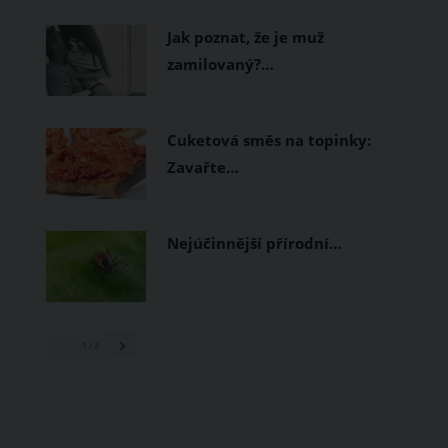
prodyšné tkaniny a volnější střihy.
Jak poznat, že je muž
zamilovaný?…
Cuketová směs na topinky:
Zavařte…
Nejúčinnější přírodní…
1
/ 3