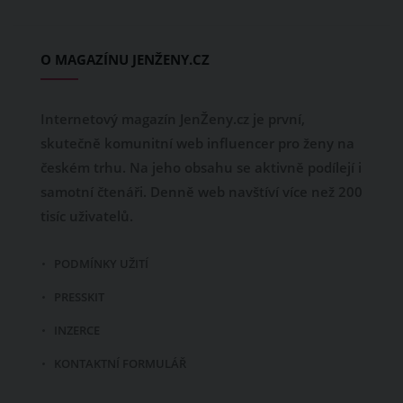
O MAGAZÍNU JENŽENY.CZ
Internetový magazín JenŽeny.cz je první,
skutečně komunitní web influencer pro ženy na
českém trhu. Na jeho obsahu se aktivně podílejí i
samotní čtenáři. Denně web navštíví více než 200
tisíc uživatelů.
PODMÍNKY UŽITÍ
PRESSKIT
INZERCE
KONTAKTNÍ FORMULÁŘ