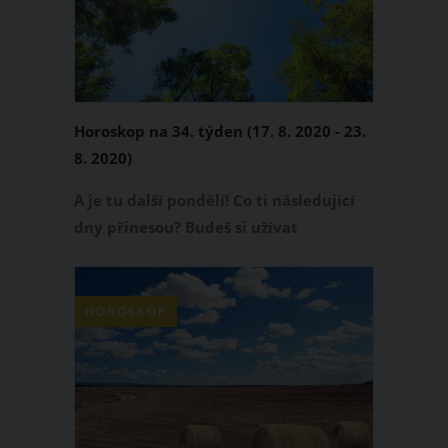
Horoskop na 34. týden (17. 8. 2020 - 23.
8. 2020)
A je tu další pondělí! Co ti následující
dny přinesou? Budeš si užívat
dobrodružství, nebo bude všechno při
starém a budeš si užívat jen svou
rutinu. Přečti si svůj horoskop, ať víš,
HOROSKOP
co tě čeká!