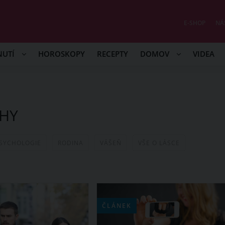
E-SHOP
NÁ
NUTÍ
HOROSKOPY
RECEPTY
DOMOV
VIDEA
AHY
SYCHOLOGIE
RODINA
VÁŠEŇ
VŠE O LÁSCE
ČLÁNEK