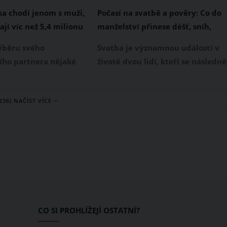
ka chodí jenom s muži,
Počasí na svatbě a pověry: Co do
ají víc než 5,4 milionu
manželství přinese déšť, sníh,
Na partnery má i další
bouřka nebo jasná obloha?
ýběru svého
Svatba je významnou událostí v
adavky
ího partnera nějaké
životě dvou lidí, kteří se následně
požadavky? I když
chtějí vydat společnou životní
že ano, rozhodně vás
cestou. Již od nepaměti se ke
(236) NAČÍST VÍCE
ístup influencerky
svatbě váže spousta mýtů a
r, která sestavila
pověr, které se týkají i aktuálníh
rametrů, které musí
svatebního počasí. Co tedy
er splňovat. Kromě
znamená, když vám na svatbě
měl vydělávat v
prší, sněží, fouká vítr, přijde
ejméně 5,4 milionu Kč
bouřka, nebo se naopak těšíte z
jasné a slunečné oblohy?
CO SI PROHLÍŽEJÍ OSTATNÍ?