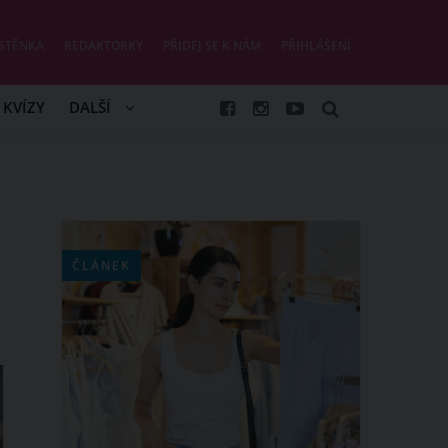
STĚNKA
REDAKTORKY
PŘIDEJ SE K NÁM
PŘIHLÁŠENÍ
KVÍZY
DALŠÍ
ČLÁNEK