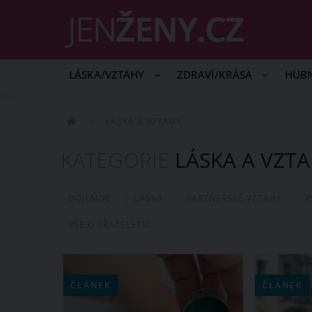
LÁSKA/VZTAHY
ZDRAVÍ/KRÁSA
HUB
LÁSKA A VZTAHY
KATEGORIE
LÁSKA A VZT
DOJEMNÉ
LÁSKA
PARTNERSKÉ VZTAHY
P
VŠE O PŘÁTELSTVÍ
ČLÁNEK
ČLÁNEK