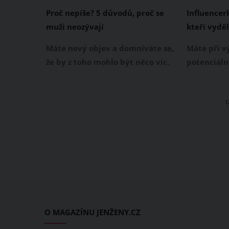
Proč nepíše? 5 důvodů, proč se
Influencer
muži neozývají
kteří vyděl
Kč ročně. 
Máte nový objev a domníváte se,
Máte při v
přísné pož
že by z toho mohlo být něco víc.
potenciáln
Jenže když mu jako první
speciální 
napíšete, dlouho vám
odpovíte, 
neodepisuje nebo se vám neozve
zaskočí př
vůbec. Zajímá vás, proč vám tento
Chloe Amou
muž sám od sebe nenapíše?
seznam pa
Důvodů, proč se vám neozývá,
její partn
může být hned několik.
jiného by 
přepočtu n
ročně.
O MAGAZÍNU JENŽENY.CZ