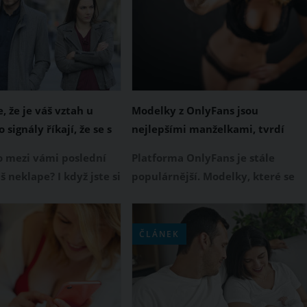
, že je váš vztah u
Modelky z OnlyFans jsou
 signály říkají, že se s
nejlepšími manželkami, tvrdí
partner rozejít
influencerka. Splňují prý několik
to mezi vámi poslední
Platforma OnlyFans je stále
kritérií, která chce každý muž
š neklape? I když jste si
populárnější. Modelky, které se
e s partnerem zůstanete
zde prezentují, často musí čelit
ivota, někdy se zkrátka
nejrůznějším předsudkům. Že je
vztah vyšumí. Máte za
toto stigma neoprávněné, si mysl
ČLÁNEK
bojovat, nebo se
influencerka Larissa Sumpani.
na rozchod?
Podle jejích slov jsou právě ženy z
ími signály vám
OnlyFans těmi nejlepšími
dvědomě říká, že je
manželkami. Jaké argumenty pro