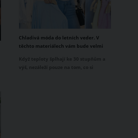
Chladivá móda do letních veder. V
těchto materiálech vám bude velmi
příjemně
Když teploty šplhají ke 30 stupňům a
výš, nezáleží pouze na tom, co si
obléknete, ale také z čeho je oblečení
ušité. Některé materiály totiž zadržují
teplo a pot, jiné naopak nechají
pokožku dýchat a pomohou vám
í
zvládnout i opravdu horké dny.
Základem letního šatníku by proto
měly být přírodní nebo funkční
prodyšné tkaniny a volnější střihy.