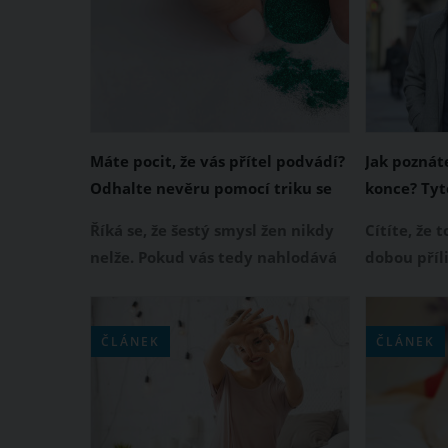
Máte pocit, že vás přítel podvádí?
Jak poznáte
Odhalte nevěru pomocí triku se
konce? Tyto
třpytkami
vámi chce 
Říká se, že šestý smysl žen nikdy
Cítíte, že 
nelže. Pokud vás tedy nahlodává
dobou příli
červíček podezření, že vás váš
myslela, ž
přítel podvádí, chtějte opravdový
do konce ž
důkaz. Odhalit možnou nevěru lze
stává, že 
ČLÁNEK
ČLÁNEK
pomocí jednoduchého triku se
vaši lásku 
třpytkami, které schováte
připravit 
důmyslně v autě. Jestliže se tímto
Následujíc
způsobem přítelova nevěra
partner po