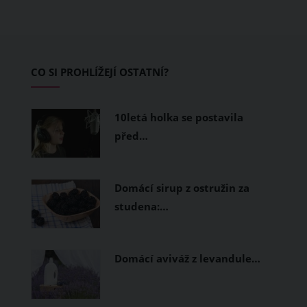
teplo a pot, jiné naopak nechají
pokožku dýchat a pomohou vám
zvládnout i opravdu horké dny.
Základem letního šatníku by proto
CO SI PROHLÍŽEJÍ OSTATNÍ?
měly být přírodní nebo funkční
prodyšné tkaniny a volnější střihy.
10letá holka se postavila
před…
Domácí sirup z ostružin za
studena:…
Domácí aviváž z levandule…