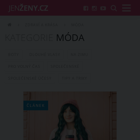
ZDRAVÍ A KRÁSA
MÓDA
KATEGORIE
MÓDA
BOTY
DLOUHÉ VLASY
NA ZIMU
PRO VOLNÝ ČAS
SPOLEČENSKÉ
SPOLEČENSKÉ ÚČESY
TIPY A TRIKY
ČLÁNEK