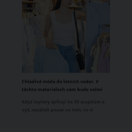
Chladivá móda do letních veder. V
těchto materiálech vám bude velmi
příjemně
Když teploty šplhají ke 30 stupňům a
výš, nezáleží pouze na tom, co si
obléknete, ale také z čeho je oblečení
ušité. Některé materiály totiž zadržují