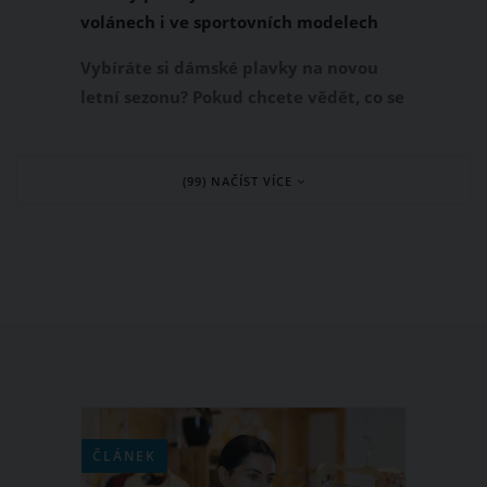
volánech i ve sportovních modelech
Vybíráte si dámské plavky na novou
letní sezonu? Pokud chcete vědět, co se
zrovna nosí a v kterých modelech na
pláži či u bazénu jednoznačně zazáříte,
(99) NAČÍST VÍCE
přinášíme základní přehled trendy
plavek 2023. Které modely dámských
plavek jsou tedy letos tím největším
hitem, který by neměl chybět ani ve
vaší letní výbavě?
ČLÁNEK