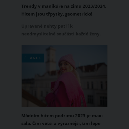
Trendy v manikúře na zimu 2023/2024.
Hitem jsou třpytky, geometrické
obrazce i zvířecí vzory
Upravené nehty patří k
neodmyslitelné součásti každé ženy.
Jelikož se trendy v manikúře každou
sezonu mění, jistě vás bude zajímat,
jaké nehty patří k největším hitům
ČLÁNEK
zimy 2023/2024. Jakou manikúrou tedy
letošní zimu zaručeně ohromíte?
Módním hitem podzimu 2023 je maxi
šála. Čím větší a výraznější, tím lépe