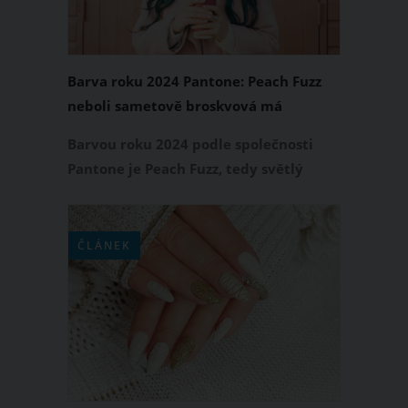
Barva roku 2024 Pantone: Peach Fuzz
neboli sametově broskvová má
opravdu široké využití
Barvou roku 2024 podle společnosti
Pantone je Peach Fuzz, tedy světlý
odstín broskvové, který připomíná
sametově jemnou broskev. Zajímá vás,
v jakých oblastech najde tento hřejivý
ČLÁNEK
a svěží odstín uplatnění? Inspirujte se
následujícím přehledem.