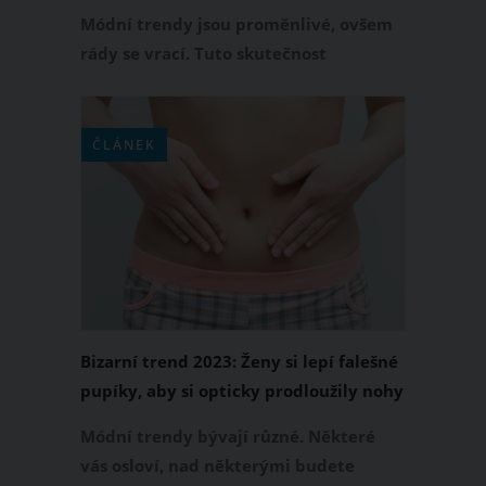
Módní trendy jsou proměnlivé, ovšem
rády se vrací. Tuto skutečnost
potvrzuje žhavý módní hit podzimu
2023, kterým je maxi šála. Tento
pletený doplněk samozřejmě není nic
ČLÁNEK
nového pod sluncem. Letos na podzim
však platí, že pokud je maxi šála širší a
delší a její vzor výraznější, tím lépe.
Bizarní trend 2023: Ženy si lepí falešné
pupíky, aby si opticky prodloužily nohy
Módní trendy bývají různé. Některé
vás osloví, nad některými budete