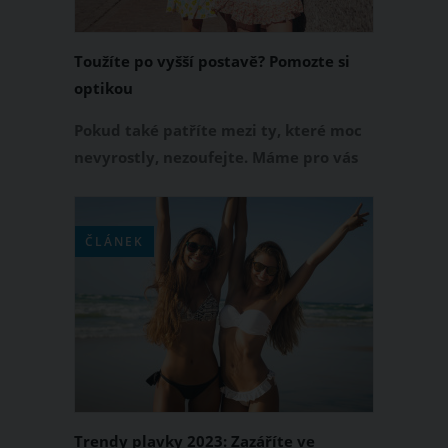
Toužíte po vyšší postavě? Pomozte si
optikou
Pokud také patříte mezi ty, které moc
nevyrostly, nezoufejte. Máme pro vás
několik dobrých triků, jak tento
nepatrný nedostatek opticky vylepšit.
ČLÁNEK
Trendy plavky 2023: Zazáříte ve