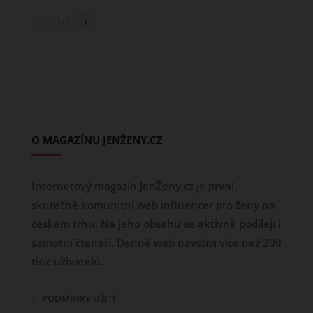
1
/ 3
O MAGAZÍNU JENŽENY.CZ
Internetový magazín JenŽeny.cz je první,
skutečně komunitní web influencer pro ženy na
českém trhu. Na jeho obsahu se aktivně podílejí i
samotní čtenáři. Denně web navštíví více než 200
tisíc uživatelů.
PODMÍNKY UŽITÍ