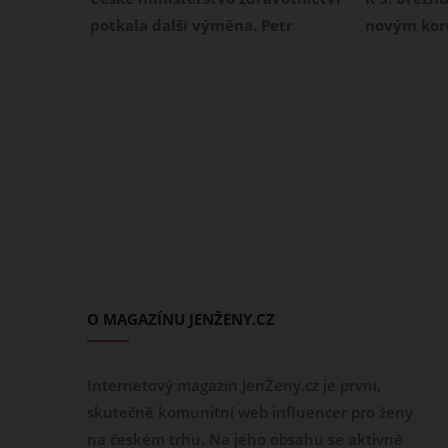
potkala další výměna. Petr
novým kor
Arenberger rezignoval na svůj
osob. Jak d
post ministra zdravotnictví. Na
ministerstv
jeho místo opět nastupuje Adam
19 má v tu
Vojtěch, který šéfoval rezortu
oběť. Konc
zdravotnictví do září loňského
covidem bo
roku.
první dítě 
O MAGAZÍNU JENŽENY.CZ
Internetový magazín JenŽeny.cz je první,
skutečně komunitní web influencer pro ženy
na českém trhu. Na jeho obsahu se aktivně