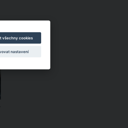
t všechny cookies
e
vovat nastavení
7