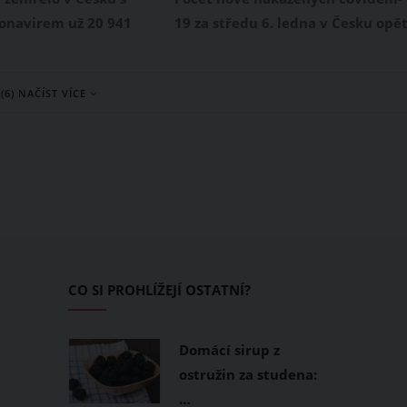
onavirem už 20 941
19 za středu 6. ledna v Česku opě
okazují oficiální údaje
nelichotivě stoupl. Na tento den
a zdravotnictví, covid-
připadlo 17 668 nově potvrzenýc
(6) NAČÍST VÍCE
zemsku první dětskou
pozitivních testů. Jde o nejvyšší
em letošního února s
číslo od začátku pandemie
hužel v Česku zemřelo
koronaviru v březnu 2020.
mladší 15 let.
Pozitivních bylo celkem 48
procent z 36 966 provedených
PCR testů.
CO SI PROHLÍŽEJÍ OSTATNÍ?
Domácí sirup z
ostružin za studena:
…