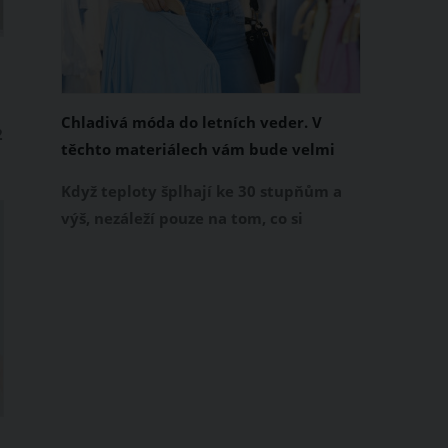
Chladivá móda do letních veder. V
2
těchto materiálech vám bude velmi
příjemně
Když teploty šplhají ke 30 stupňům a
výš, nezáleží pouze na tom, co si
obléknete, ale také z čeho je oblečení
ušité. Některé materiály totiž zadržují
teplo a pot, jiné naopak nechají
pokožku dýchat a pomohou vám
zvládnout i opravdu horké dny.
Základem letního šatníku by proto
měly být přírodní nebo funkční
prodyšné tkaniny a volnější střihy.