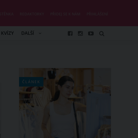
STĚNKA
REDAKTORKY
PŘIDEJ SE K NÁM
PŘIHLÁŠENÍ
KVÍZY
DALŠÍ
ČLÁNEK