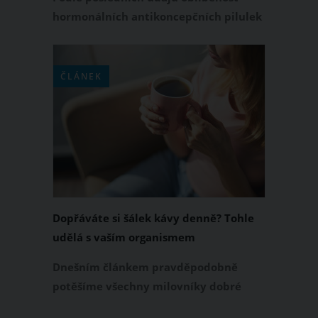
hormonálních antikoncepčních pilulek
každým rokem klesá, a proto se dnes
zaměříme na to, s čím se po vysazení
těchto pilulek budete muset vy i vaše
ČLÁNEK
tělo potýkat.
Dopřáváte si šálek kávy denně? Tohle
udělá s vaším organismem
Dnešním článkem pravděpodobně
potěšíme všechny milovníky dobré
kávy a zaryté „kávoholiky“. Ptáte se