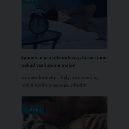
Pokud však člověk tyto signály
ignoruje, může to vést k opravdu
vážným zdravotním problémům.
Spánek je pro tělo důležitý. Co se stane,
pokud však spíme málo?
Už naše babičky říkaly, že člověk by
měl 8 hodin pracovat, 8 hodin
odpočívat a 8 hodin spát. Ale ruku na
srdce, kdo z vás to dodržuje? Co se
stane s vaším tělem a hlavně zdravím
ČLÁNEK
pokud málo spíte, se podívejte na
následující video.