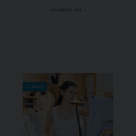
proč? V dnešním článku se budeme
(17) NAČÍST VÍCE
zabývat pozitivními účinky kávy na
naše tělo a věřte nám, že jich není
málo!
ČLÁNEK