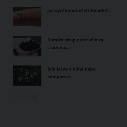
prodyšné tkaniny a volnější střihy.
Jak vytáhnout včelí žihadlo?…
Domácí sirup z ostružin za
studena:…
Bílá larva v hlíně nebo
kompostu:…
1
/ 3