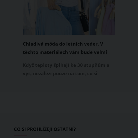
Chladivá móda do letních veder. V
těchto materiálech vám bude velmi
příjemně
Když teploty šplhají ke 30 stupňům a
výš, nezáleží pouze na tom, co si
obléknete, ale také z čeho je oblečení
ušité. Některé materiály totiž zadržují
teplo a pot, jiné naopak nechají
pokožku dýchat a pomohou vám
zvládnout i opravdu horké dny.
Základem letního šatníku by proto
CO SI PROHLÍŽEJÍ OSTATNÍ?
měly být přírodní nebo funkční