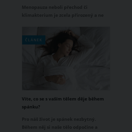
zmírnit?
Menopauza neboli přechod či
klimakterium je zcela přirozený a ne
vždy příjemný stav všech žen ve věku
kolem padesátky. V tomto období
ustává menstruační cyklus, tělo
ČLÁNEK
produkuje méně hormonů
progesteronu a estrogenu, což má za
následek, že žena již nemůže
otěhotnět. U každé ženy se ale tento
stav projevuje zcela individuálně.
Víte, co se s vaším tělem děje během
spánku?
Pro náš život je spánek nezbytný.
Během něj si naše tělo odpočine a