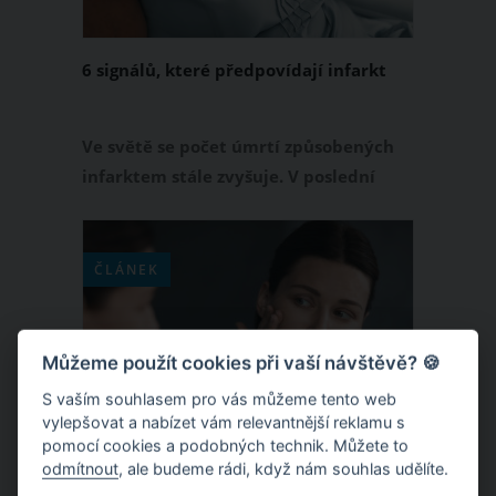
6 signálů, které předpovídají infarkt
Ve světě se počet úmrtí způsobených
infarktem stále zvyšuje. V poslední
době je hlavní příčinou infarktů právě
stres.
ČLÁNEK
Můžeme použít cookies při vaší návštěvě? 🍪
S vaším souhlasem pro vás můžeme tento web
vylepšovat a nabízet vám relevantnější reklamu s
pomocí cookies a podobných technik. Můžete to
odmítnout
, ale budeme rádi, když nám souhlas udělíte.
5 ženských nedostatků, které mužům