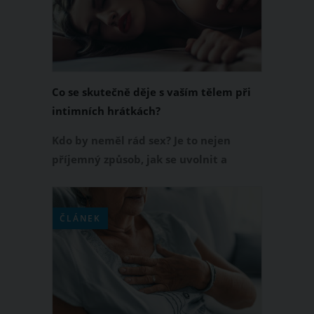
Co se skutečně děje s vaším tělem při
intimních hrátkách?
Kdo by neměl rád sex? Je to nejen
příjemný způsob, jak se uvolnit a
zbavit se stresu. Sex dělá s naším tělem
další neskutečné divy! Ptáte se, jaké?
Čtěte dál a nepřestanete se divit!
ČLÁNEK