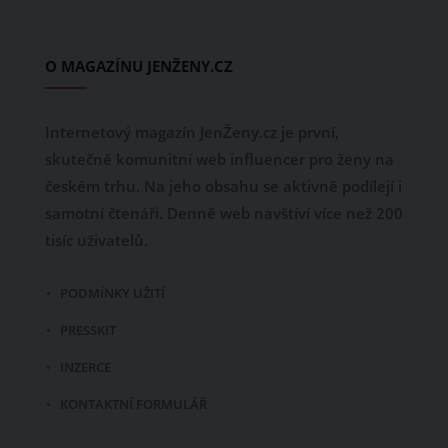
O MAGAZÍNU JENŽENY.CZ
Internetový magazín JenŽeny.cz je první,
skutečně komunitní web influencer pro ženy na
českém trhu. Na jeho obsahu se aktivně podílejí i
samotní čtenáři. Denně web navštíví více než 200
tisíc uživatelů.
PODMÍNKY UŽITÍ
PRESSKIT
INZERCE
KONTAKTNÍ FORMULÁŘ