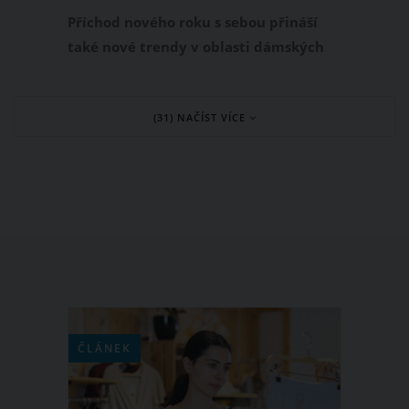
vám líbí?
Příchod nového roku s sebou přináší
také nové trendy v oblasti dámských
účesů. Zajímá vás, jaký dámský střih
bude podle vlasových stylistů vévodit
(31) NAČÍST VÍCE
letošnímu roku? Hitem roku 2022 je
octopus neboli chobotnice, který vás
určitě zaujme svým vrstvením.
ČLÁNEK