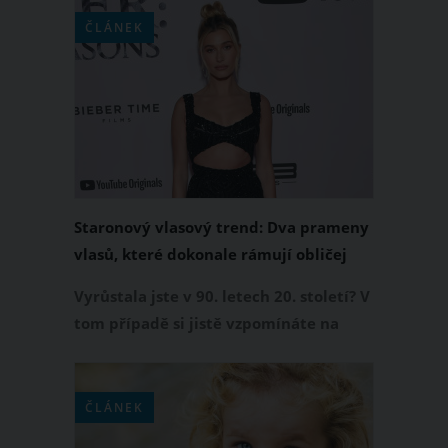
Kratšímu sestřihu vlasů, který jí
ČLÁNEK
neskutečně slušel, dala valem a opět
šla do dlouhé umělé hřívy. Jak se vám
proměna Agáty Hanychové líbí?
Staronový vlasový trend: Dva prameny
vlasů, které dokonale rámují obličej
Vyrůstala jste v 90. letech 20. století? V
tom případě si jistě vzpomínáte na
jednu unikátní vlasovou módu. V čem
spočívala? Dívky a ženy si daly své
vlasy do culíku nebo drdolu a po
ČLÁNEK
stranách své tváře nechaly volně dva