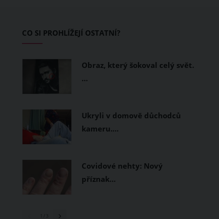
zvládnout i opravdu horké dny.
Základem letního šatníku by proto
CO SI PROHLÍŽEJÍ OSTATNÍ?
měly být přírodní nebo funkční
prodyšné tkaniny a volnější střihy.
Obraz, který šokoval celý svět.
…
Ukryli v domově důchodců
kameru.…
Covidové nehty: Nový
příznak…
1
/ 3