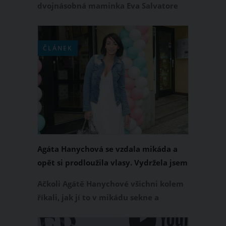
dvojnásobná maminka Eva Salvatore
Burešová se na Instagramu pochlubila
novým účesem. Při poslední návštěvě
kadeřnice si nechala svou dlouhou
ČLÁNEK
hřívu výrazně zkrátit a také si střihla
ofinu. Podívejte se, jak to Evě Burešové
v novém účesu sluší.
Agáta Hanychová se vzdala mikáda a
opět si prodloužila vlasy. Vydržela jsem
to fakt dlouho, vzkázala
Ačkoli Agátě Hanychové všichni kolem
říkali, jak jí to v mikádu sekne a
zrazovali ji od dalšího prodlužování
vlasů, modelka se rozhodla pro změnu.