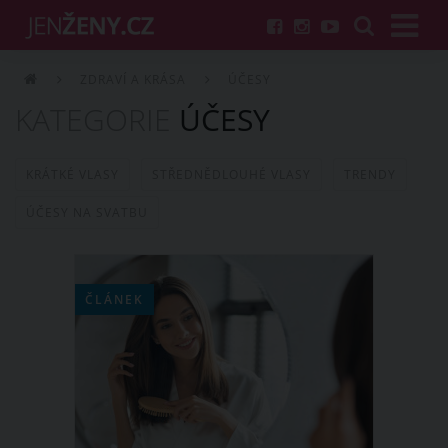
ZDRAVÍ A KRÁSA
ÚČESY
KATEGORIE
ÚČESY
KRÁTKÉ VLASY
STŘEDNĚDLOUHÉ VLASY
TRENDY
ÚČESY NA SVATBU
ČLÁNEK