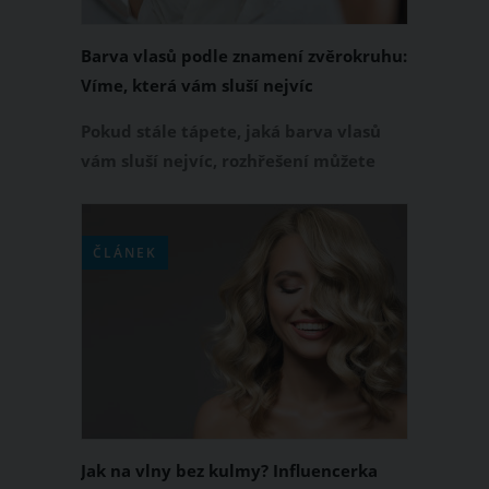
Barva vlasů podle znamení zvěrokruhu:
Víme, která vám sluší nejvíc
Pokud stále tápete, jaká barva vlasů
vám sluší nejvíc, rozhřešení můžete
najít díky svému hvězdnému znamení.
Upravené vlasy jsou korunou krásy, na
atraktivitě vám však může přidat
ČLÁNEK
jejich správně zvolená barva. A právě
znamení zvěrokruhu, ve kterém jste se
narodila, vám nejlépe napoví, který
odstín vlasů je pro vás ten pravý.
Jak na vlny bez kulmy? Influencerka