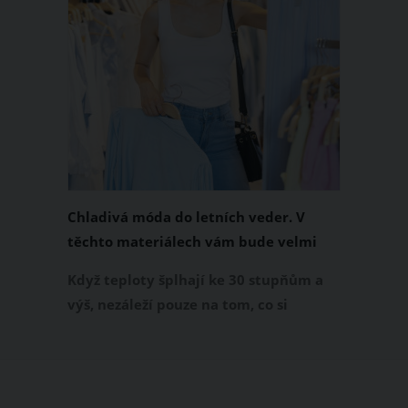
Chladivá móda do letních veder. V
těchto materiálech vám bude velmi
příjemně
Když teploty šplhají ke 30 stupňům a
výš, nezáleží pouze na tom, co si
obléknete, ale také z čeho je oblečení
ušité. Některé materiály totiž zadržují
teplo a pot, jiné naopak nechají
pokožku dýchat a pomohou vám