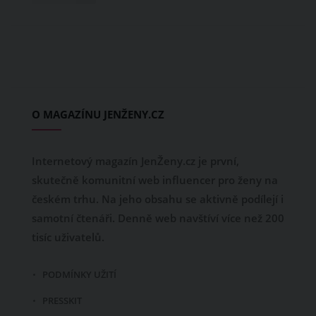
O MAGAZÍNU JENŽENY.CZ
Internetový magazín JenŽeny.cz je první,
skutečně komunitní web influencer pro ženy na
českém trhu. Na jeho obsahu se aktivně podílejí i
samotní čtenáři. Denně web navštíví více než 200
tisíc uživatelů.
PODMÍNKY UŽITÍ
PRESSKIT