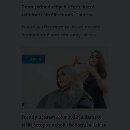
Deset jednoduchých účesů, které
zvládnete do 60 sekund. Tohle si
zamilujete
Pokud patříte mezi ty, které nerady
dennodenně nosí ten samý účes a
hlavně se pyšníte tím, že věčně
naháníte minuty a neustále nestíháte
a spěcháte, tudíž hodiny strávené v
ČLÁNEK
koupelně je opravdu jen mlhavý sen v
dálce, tak je následující video pro vás
jako stvořené. Nenechte si ho ujít a
patřičně se inspirujte!
Trendy účesem roku 2022 je dámský
střih octopus neboli chobotnice. Jak se