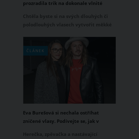
prozradila trik na dokonale vlnité
vlasy, které vykouzlíte během pár
Chtěla byste si na svých dlouhých či
minut
polodlouhých vlasech vytvořit měkké
vlny, ale nemáte čas na použití kulmy
nebo natáček? V tom případě
vyzkoušejte jednoduchý vlasový trik
ČLÁNEK
influencerky Mariy Aiello, díky
kterému získáte dokonale vlnité vlasy
během chvíle. Jakým způsobem tedy
postupovat, abyste se mohla pyšnit
vlnitou hřívou?
Eva Burešová si nechala ostříhat
zničené vlasy. Podívejte se, jak v
novém účesu prokoukla
Herečka, zpěvačka a nastávající